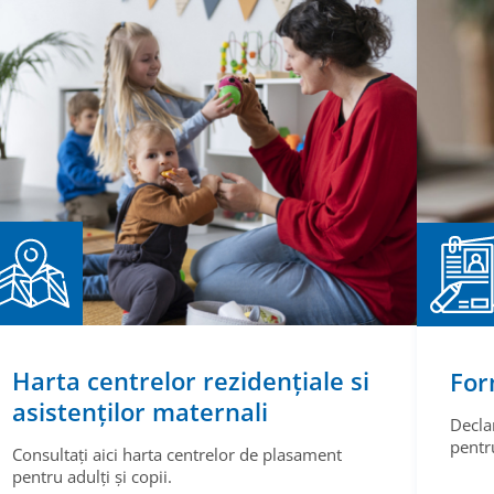
Harta centrelor rezidențiale si
For
asistenților maternali
Decla
pentru
Consultați aici harta centrelor de plasament
pentru adulți și copii.