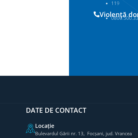
11
9
Violență d
0800.500.3
DATE DE CONTACT
Locație
Bulevardul Gării nr. 13, Focșani, jud. Vrancea