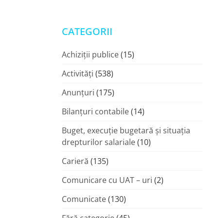
CATEGORII
Achiziții publice
(15)
Activități
(538)
Anunțuri
(175)
Bilanțuri contabile
(14)
Buget, execuție bugetară și situația
drepturilor salariale
(10)
Carieră
(135)
Comunicare cu UAT – uri
(2)
Comunicate
(130)