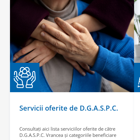
Servicii oferite de D.G.A.S.P.C.
Consultați aici lista serviciilor oferite de către
D.G.A.S.P.C. Vrancea și categoriile beneficiare