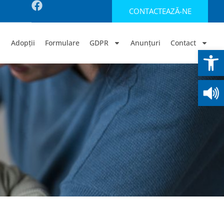
CONTACTEAZĂ-NE
Adopții
Formulare
GDPR
Anunțuri
Contact
Deschide b