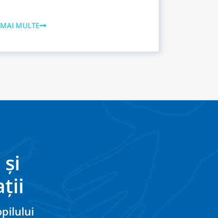
 MAI MULTE
 și
ții
pilului