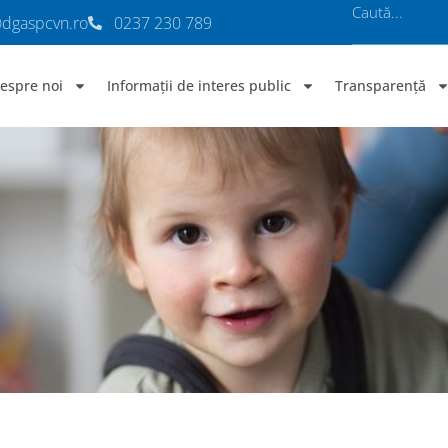
@dgaspcvn.ro
0237 230 789
espre noi
Informații de interes public
Transparență