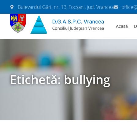
Bulevardul Gării nr. 13, Focșani, jud. Vrancea
office
Acasă
D
Etichetă: bullying