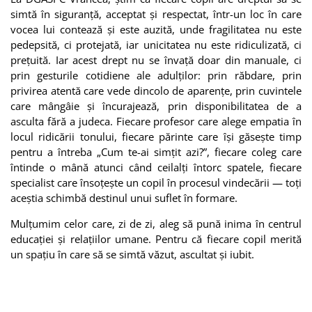
simtă în siguranță, acceptat și respectat, într-un loc în care
vocea lui contează și este auzită, unde fragilitatea nu este
pedepsită, ci protejată, iar unicitatea nu este ridiculizată, ci
prețuită. Iar acest drept nu se învață doar din manuale, ci
prin gesturile cotidiene ale adulților: prin răbdare, prin
privirea atentă care vede dincolo de aparențe, prin cuvintele
care mângâie și încurajează, prin disponibilitatea de a
asculta fără a judeca. Fiecare profesor care alege empatia în
locul ridicării tonului, fiecare părinte care își găsește timp
pentru a întreba „Cum te-ai simțit azi?”, fiecare coleg care
întinde o mână atunci când ceilalți întorc spatele, fiecare
specialist care însoțește un copil în procesul vindecării — toți
aceștia schimbă destinul unui suflet în formare.
Mulțumim celor care, zi de zi, aleg să pună inima în centrul
educației și relațiilor umane. Pentru că fiecare copil merită
un spațiu în care să se simtă văzut, ascultat și iubit.