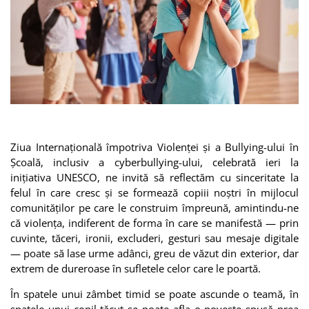
Ziua Internațională împotriva Violenței și a Bullying-ului în
Școală, inclusiv a cyberbullying-ului, celebrată ieri la
inițiativa UNESCO, ne invită să reflectăm cu sinceritate la
felul în care cresc și se formează copiii noștri în mijlocul
comunităților pe care le construim împreună, amintindu-ne
că violența, indiferent de forma în care se manifestă — prin
cuvinte, tăceri, ironii, excluderi, gesturi sau mesaje digitale
— poate să lase urme adânci, greu de văzut din exterior, dar
extrem de dureroase în sufletele celor care le poartă.
În spatele unui zâmbet timid se poate ascunde o teamă, în
spatele unui copil tăcut se poate afla o poveste spusă prea