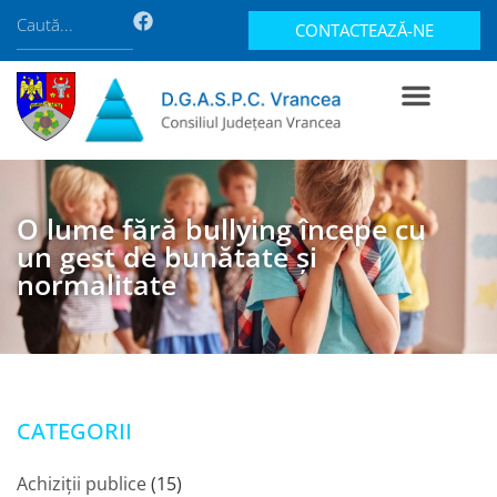
CONTACTEAZĂ-NE
O lume fără bullying începe cu
un gest de bunătate și
normalitate
CATEGORII
Achiziții publice
(15)