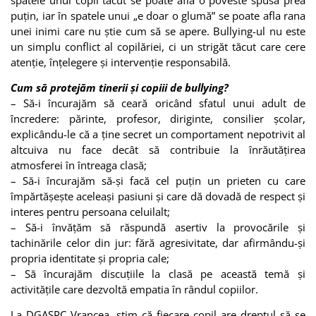
puțin, iar în spatele unui „e doar o glumă” se poate afla rana
unei inimi care nu știe cum să se apere. Bullying-ul nu este
un simplu conflict al copilăriei, ci un strigăt tăcut care cere
atenție, înțelegere și intervenție responsabilă.
Cum să protejăm tinerii și copiii de bullying?
– Să-i încurajăm să ceară oricând sfatul unui adult de
încredere: părinte, profesor, diriginte, consilier școlar,
explicându-le că a ține secret un comportament nepotrivit al
altcuiva nu face decât să contribuie la înrăutățirea
atmosferei în întreaga clasă;
– Să-i încurajăm să-și facă cel puțin un prieten cu care
împărtășește aceleași pasiuni și care dă dovadă de respect și
interes pentru persoana celuilalt;
– Să-i învățăm să răspundă asertiv la provocările și
tachinările celor din jur: fără agresivitate, dar afirmându-și
propria identitate și propria cale;
– Să încurajăm discuțiile la clasă pe această temă și
activitățile care dezvoltă empatia în rândul copiilor.
La DGASPC Vrancea, știm că fiecare copil are dreptul să se