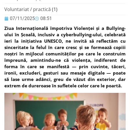
Voluntariat / practică
(1)
07/11/2025
08:51
Ziua Internațională împotriva Violenței și a Bullying-
ului în Școală, inclusiv a cyberbullying-ului, celebrată
ieri la inițiativa UNESCO, ne invită să reflectăm cu
sinceritate la felul în care cresc și se formează copiii
noștri în mijlocul comunităților pe care le construim
împreună, amintindu-ne că violența, indiferent de
forma în care se manifestă — prin cuvinte, tăceri,
ironii, excluderi, gesturi sau mesaje digitale — poate
să lase urme adânci, greu de văzut din exterior, dar
extrem de dureroase în sufletele celor care le poartă.