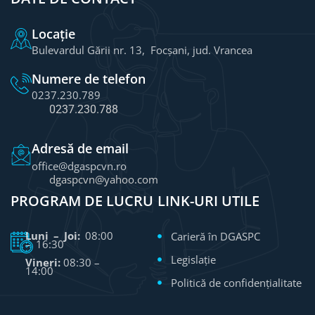
Locație
Bulevardul Gării nr. 13, Focșani, jud. Vrancea
Numere de telefon
0237.230.789
0237.230.788
Adresă de email
office@dgaspcvn.ro
dgaspcvn@yahoo.com
PROGRAM DE LUCRU
LINK-URI UTILE
Luni – Joi:
08:00
Carieră în DGASPC
– 16:30
Legislație
Vineri:
08:30 –
14:00
Politică de confidențialitate