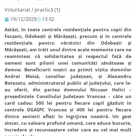
Voluntariat / practică
(1)
19/12/2025
13:52
Astăzi, în toate centrele rezidențiale pentru copii din
Focșani, Odobești și Mărășești, precum și în centrele
rezidențiale pentru vârstnici din Odobești și
Mărășești, am trăit unul dintre acele momente care ne
reamintesc că solidaritatea și respectul față de
oameni sunt pilonii unei comunități sănătoase și
demne. Beneficiarii noștri au primit vizita domnilor
Andrei Moisă, consilier județean, și Alexandru
Botezatu, administratorul public al județului, care le-
au oferit, din partea domnului Nicușor Halici –
președintele Consiliului Județean Vrancea – câte un
card cadou: 500 lei pentru fiecare copil găzduit în
centrele DGASPC Vrancea și 400 lei pentru fiecare
dintre seniorii aflați în îngrijirea noastră. Un gest
sincer, cu valoare profund umană, care aduce bucurie,
încredere și recunoaștere celor care au cel mai mult