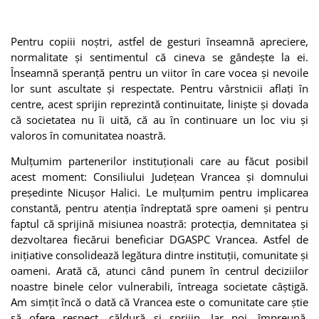
Pentru copiii noștri, astfel de gesturi înseamnă apreciere,
normalitate și sentimentul că cineva se gândește la ei.
Înseamnă speranță pentru un viitor în care vocea și nevoile
lor sunt ascultate și respectate. Pentru vârstnicii aflați în
centre, acest sprijin reprezintă continuitate, liniște și dovada
că societatea nu îi uită, că au în continuare un loc viu și
valoros în comunitatea noastră.
Mulțumim partenerilor instituționali care au făcut posibil
acest moment: Consiliului Județean Vrancea și domnului
președinte Nicușor Halici. Le mulțumim pentru implicarea
constantă, pentru atenția îndreptată spre oameni și pentru
faptul că sprijină misiunea noastră: protecția, demnitatea și
dezvoltarea fiecărui beneficiar DGASPC Vrancea. Astfel de
inițiative consolidează legătura dintre instituții, comunitate și
oameni. Arată că, atunci când punem în centrul deciziilor
noastre binele celor vulnerabili, întreaga societate câștigă.
Am simțit încă o dată că Vrancea este o comunitate care știe
să ofere respect, căldură și sprijin. Iar noi, împreună,