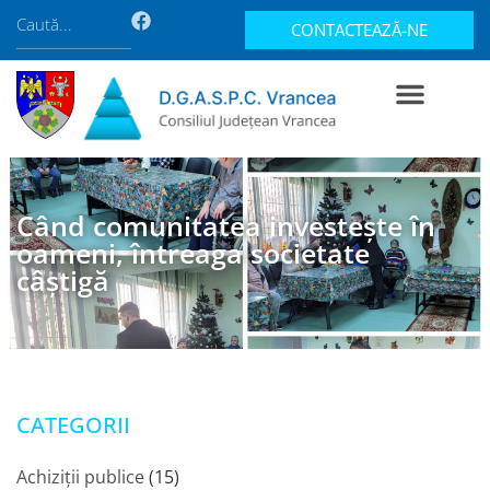
CONTACTEAZĂ-NE
Când comunitatea investește în
oameni, întreaga societate
câștigă
CATEGORII
Achiziții publice
(15)