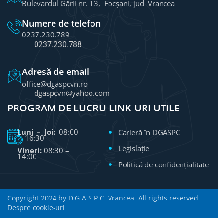
Bulevardul Gării nr. 13, Focșani, jud. Vrancea
Numere de telefon
0237.230.789
0237.230.788
Adresă de email
office@dgaspcvn.ro
dgaspcvn@yahoo.com
PROGRAM DE LUCRU
LINK-URI UTILE
Luni – Joi:
08:00
Carieră în DGASPC
– 16:30
Legislație
Vineri:
08:30 –
14:00
Politică de confidențialitate
Copyright 2024 by D.G.A.S.P.C. Vrancea. All rights reserved.
Despre cookie-uri