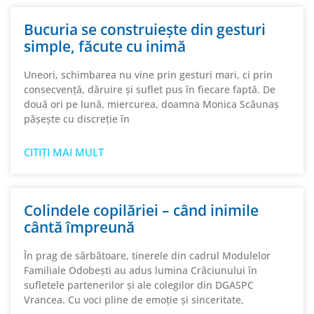
Bucuria se construiește din gesturi
simple, făcute cu inimă
Uneori, schimbarea nu vine prin gesturi mari, ci prin
consecvență, dăruire și suflet pus în fiecare faptă. De
două ori pe lună, miercurea, doamna Monica Scăunaș
pășește cu discreție în
CITIȚI MAI MULT
Colindele copilăriei – când inimile
cântă împreună
În prag de sărbătoare, tinerele din cadrul Modulelor
Familiale Odobești au adus lumina Crăciunului în
sufletele partenerilor și ale colegilor din DGASPC
Vrancea. Cu voci pline de emoție și sinceritate,