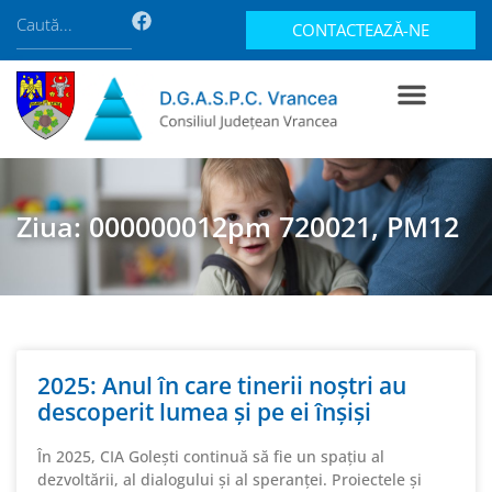
CONTACTEAZĂ-NE
Ziua: 000000012pm 720021, PM12
2025: Anul în care tinerii noștri au
descoperit lumea și pe ei înșiși
În 2025, CIA Golești continuă să fie un spațiu al
dezvoltării, al dialogului și al speranței. Proiectele și