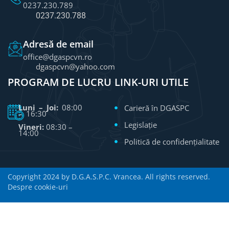
0237.230.789
0237.230.788
Adresă de email
office@dgaspcvn.ro
dgaspcvn@yahoo.com
PROGRAM DE LUCRU
LINK-URI UTILE
Luni – Joi:
08:00
Carieră în DGASPC
– 16:30
Legislație
Vineri:
08:30 –
14:00
Politică de confidențialitate
Copyright 2024 by D.G.A.S.P.C. Vrancea. All rights reserved.
Despre cookie-uri