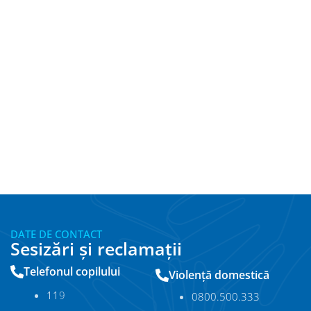
DATE DE CONTACT
Sesizări și reclamații
Telefonul copilului
Violență domestică
11
9
0800.500.333