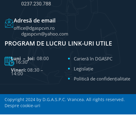
0237.230.788
Adresă de email
office@dgaspcvn.ro
dgaspcvn@yahoo.com
PROGRAM DE LUCRU
LINK-URI UTILE
Luni – Joi:
08:00
Carieră în DGASPC
– 16:30
Legislație
Vineri:
08:30 –
14:00
Politică de confidențialitate
Copyright 2024 by D.G.A.S.P.C. Vrancea. All rights reserved.
Despre cookie-uri