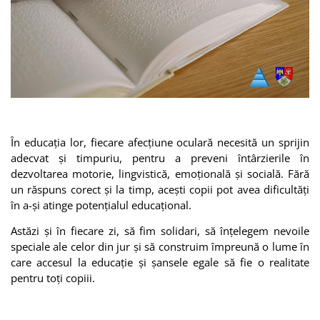
În educația lor, fiecare afecțiune oculară necesită un sprijin
adecvat și timpuriu, pentru a preveni întârzierile în
dezvoltarea motorie, lingvistică, emoțională și socială. Fără
un răspuns corect și la timp, acești copii pot avea dificultăți
în a-și atinge potențialul educațional.
Astăzi și în fiecare zi, să fim solidari, să înțelegem nevoile
speciale ale celor din jur și să construim împreună o lume în
care accesul la educație și șansele egale să fie o realitate
pentru toți copiii.