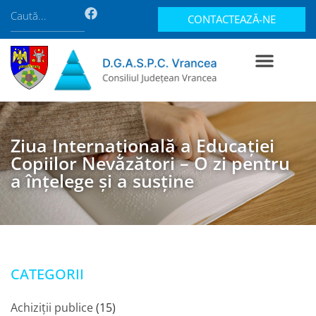
CONTACTEAZĂ-NE
Ziua Internațională a Educației
Copiilor Nevăzători – O zi pentru
a înțelege și a susține
CATEGORII
Achiziții publice
(15)