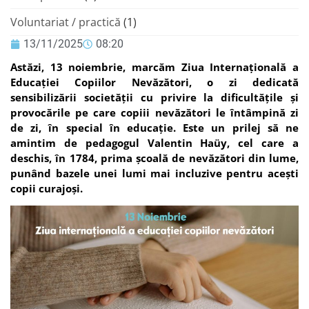
Voluntariat / practică
(1)
13/11/2025
08:20
Astăzi, 13 noiembrie, marcăm Ziua Internațională a
Educației Copiilor Nevăzători, o zi dedicată
sensibilizării societății cu privire la dificultățile și
provocările pe care copiii nevăzători le întâmpină zi
de zi, în special în educație. Este un prilej să ne
amintim de pedagogul Valentin Haüy, cel care a
deschis, în 1784, prima școală de nevăzători din lume,
punând bazele unei lumi mai incluzive pentru acești
copii curajoși.