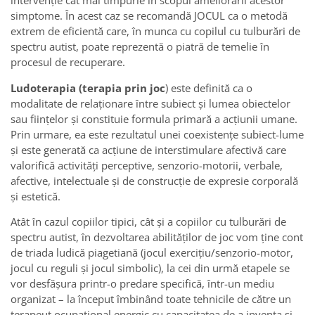
intervenţie cât mai timpurie în scopul ameliorării acestor
simptome. În acest caz se recomandă JOCUL ca o metodă
extrem de eficientă care, în munca cu copilul cu tulburări de
spectru autist, poate reprezentă o piatră de temelie în
procesul de recuperare.
Ludoterapia (terapia prin joc
) este definită ca o
modalitate de relaţionare între subiect şi lumea obiectelor
sau fiinţelor şi constituie formula primară a acţiunii umane.
Prin urmare, ea este rezultatul unei coexistenţe subiect-lume
şi este generată ca acţiune de interstimulare afectivă care
valorifică activităţi perceptive, senzorio-motorii, verbale,
afective, intelectuale şi de construcţie de expresie corporală
şi estetică.
Atât în cazul copiilor tipici, cât şi a copiilor cu tulburări de
spectru autist, în dezvoltarea abilităţilor de joc vom ţine cont
de triada ludică piagetiană (jocul exerciţiu/senzorio-motor,
jocul cu reguli şi jocul simbolic), la cei din urmă etapele se
vor desfăşura printr-o predare specifică, într-un mediu
organizat – la început îmbinând toate tehnicile de către un
terapeut ocupaţional energic cu capacitatea de a inventa şi