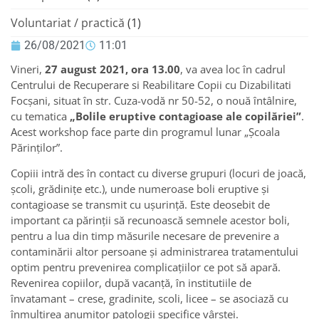
Voluntariat / practică
(1)
26/08/2021
11:01
Vineri,
27 august 2021, ora 13.00
, va avea loc în cadrul
Centrului de Recuperare si Reabilitare Copii cu Dizabilitati
Focșani, situat în str. Cuza-vodă nr 50-52, o nouă întâlnire,
cu tematica
„Bolile eruptive contagioase ale copilăriei”
.
Acest workshop face parte din programul lunar „Şcoala
Părinţilor”.
Copiii intră des în contact cu diverse grupuri (locuri de joacă,
școli, grădinițe etc.), unde numeroase boli eruptive și
contagioase se transmit cu ușurință. Este deosebit de
important ca părinții să recunoască semnele acestor boli,
pentru a lua din timp măsurile necesare de prevenire a
contaminării altor persoane și administrarea tratamentului
optim pentru prevenirea complicațiilor ce pot să apară.
Revenirea copiilor, după vacanță, în institutiile de
învatamant – crese, gradinite, scoli, licee – se asociază cu
înmulțirea anumitor patologii specifice vârstei.