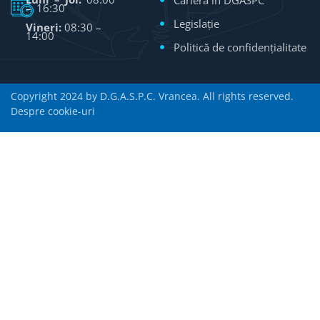
Carieră în DGASPC
– 16:30
Legislație
Vineri:
08:30 –
14:00
Politică de confidențialitate
Copyright 2024 by D.G.A.S.P.C. Vrancea. All rights reserved.
Despre cookie-uri