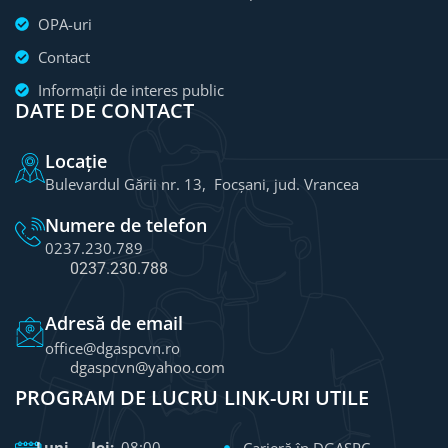
OPA-uri
Contact
Informații de interes public
DATE DE CONTACT
Locație
Bulevardul Gării nr. 13, Focșani, jud. Vrancea
Numere de telefon
0237.230.789
0237.230.788
Adresă de email
office@dgaspcvn.ro
dgaspcvn@yahoo.com
PROGRAM DE LUCRU
LINK-URI UTILE
Luni – Joi:
08:00