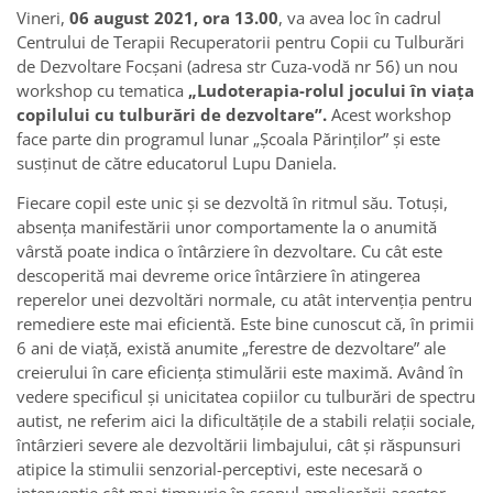
Vineri,
06 august 2021, ora 13.00
, va avea loc în cadrul
Centrului de Terapii Recuperatorii pentru Copii cu Tulburări
de Dezvoltare Focşani (adresa str Cuza-vodă nr 56) un nou
workshop cu tematica
„Ludoterapia-rolul jocului în viaţa
copilului cu tulburări de dezvoltare”.
Acest workshop
face parte din programul lunar „Şcoala Părinţilor” şi este
susţinut de către educatorul Lupu Daniela.
Fiecare copil este unic şi se dezvoltă în ritmul său. Totuşi,
absenţa manifestării unor comportamente la o anumită
vârstă poate indica o întârziere în dezvoltare. Cu cât este
descoperită mai devreme orice întârziere în atingerea
reperelor unei dezvoltări normale, cu atât intervenţia pentru
remediere este mai eficientă. Este bine cunoscut că, în primii
6 ani de viaţă, există anumite „ferestre de dezvoltare” ale
creierului în care eficienţa stimulării este maximă. Având în
vedere specificul şi unicitatea copiilor cu tulburări de spectru
autist, ne referim aici la dificultăţile de a stabili relaţii sociale,
întârzieri severe ale dezvoltării limbajului, cât şi răspunsuri
atipice la stimulii senzorial-perceptivi, este necesară o