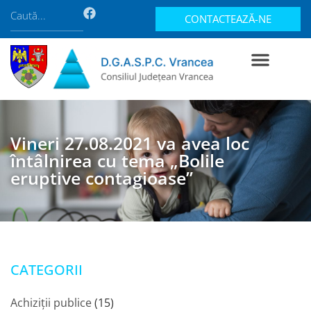
CONTACTEAZĂ-NE
Vineri 27.08.2021 va avea loc
întâlnirea cu tema „Bolile
eruptive contagioase”
CATEGORII
Achiziții publice
(15)