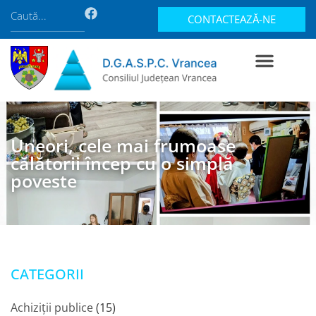
CONTACTEAZĂ-NE
Uneori, cele mai frumoase
călătorii încep cu o simplă
poveste
CATEGORII
Achiziții publice
(15)