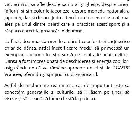
viu: au vrut să afle despre samurai și gheişe, despre cireșii
înfloriți și simbolurile japoneze, despre moneda națională a
Japoniei, dar și despre Judo – temă care i-a entuziasmat, mai
ales pe unul dintre băieți care a practicat acest sport și a
răspuns corect la provocările doamnei.
La final, doamna Carmen le-a dăruit copiilor trei cărți scrise
chiar de dânsa, astfel încât fiecare modul să primească un
exemplar – o amintire și o sursă de inspirație pentru viitor.
Dânsa a fost impresionată de deschiderea și energia copiilor,
asigurându-ne că va rămâne aproape de ei și de DGASPC
Vrancea, oferindu-și sprijinul cu drag oricând.
Astfel de întâlniri ne reamintesc cât de important este să
conectăm generațiile și culturile, să îi lăsăm pe tineri să
viseze și să creadă că lumea le stă la picioare.