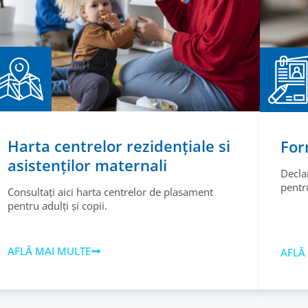
Harta centrelor rezidențiale si
For
asistenților maternali
Decla
pentru
Consultați aici harta centrelor de plasament
pentru adulți și copii.
AFLĂ MAI MULTE
AFLĂ