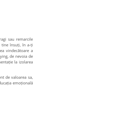
ragi sau remarcile
tine însuți, în a-ți
rea vindecătoare a
lying, de nevoia de
entație la izolarea
ent de valoarea sa,
educația emoțională