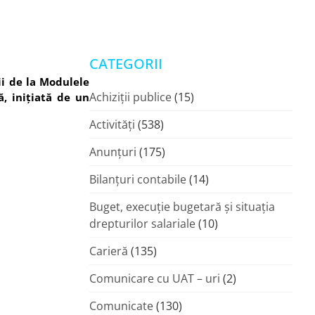
CATEGORII
rii de la Modulele
Achiziții publice
(15)
ă, inițiată de un
Activități
(538)
Anunțuri
(175)
Bilanțuri contabile
(14)
Buget, execuție bugetară și situația
drepturilor salariale
(10)
Carieră
(135)
Comunicare cu UAT – uri
(2)
Comunicate
(130)