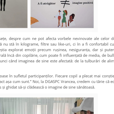
sețe, despre cum ne pot afecta vorbele nevinovate ale celor d
nu stă în kilograme, filtre sau like-uri, ci în a fi confortabil cu 
Aceștia explorat emoții precum rușinea, nesiguranța, dar și pute
ală încă din copilărie, cum poate fi influențată de media, de bul
nci când imaginea de sine este afectată: de la tulburări de alim
ase în sufletul participanților. Fiecare copil a plecat mai conști
exact așa cum sunt.” Noi, la DGASPC Vrancea, credem cu tărie că 
les și ghidat să-și clădească o imagine de sine sănătoasă.