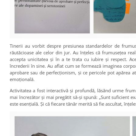
Tinerii au vorbit despre presiunea standardelor de frumu
răutăcioase ale celor din jur. Au înțeles că frumusețea reală 
accepta unicitatea și în a te trata cu iubire și respect. 
încrederii în sine. Au aflat cum se formează imaginea corpor
aprobare sau de perfecționism, și ce pericole pot apărea atu
emoțională.
Activitatea a fost interactivă și profundă, lăsând urme frumo
mai încrezător și mai pregătit să-și spună: „Sunt suficient 
este esențială. Și că fiecare tânăr merită să fie ascultat, înțe