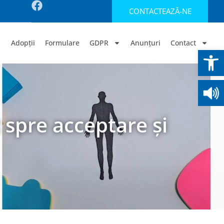
CONTACTEAZĂ-NE
Adopții
Formulare
GDPR
Anunțuri
Contact
Deschide b
 spre acceptare și