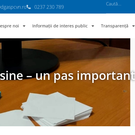
@dgaspcvn.ro
0237 230 789
espre noi
Informații de interes public
Transparență
 sine – un pas important