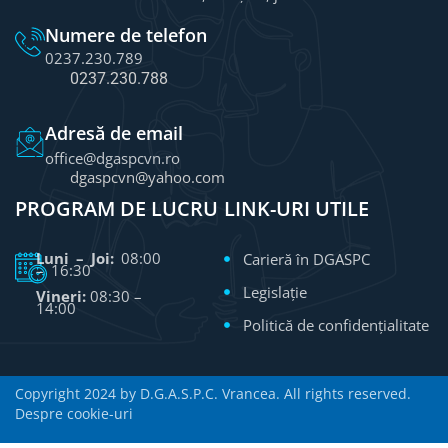
Numere de telefon
0237.230.789
0237.230.788
Adresă de email
office@dgaspcvn.ro
dgaspcvn@yahoo.com
PROGRAM DE LUCRU
LINK-URI UTILE
Luni – Joi:
08:00
Carieră în DGASPC
– 16:30
Legislație
Vineri:
08:30 –
14:00
Politică de confidențialitate
Copyright 2024 by D.G.A.S.P.C. Vrancea. All rights reserved.
Despre cookie-uri