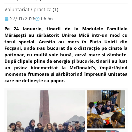
Voluntariat / practică
(1)
27/01/2025
06:56
Pe 24 ianuarie, tinerii de la Modulele Familiale
Mărășești au sărbătorit Unirea Mică într-un mod cu
totul special. Aceștia au mers în Piața Unirii din
Focșani, unde s-au bucurat de o distracție pe cinste la
patinoar, cu multă voie bună, zarvă mare și zâmbete.
După clipele pline de energie și bucurie, tinerii au luat
un prânz binemeritat la McDonald’s, împărtășind
momente frumoase și sărbătorind împreună unitatea
care ne definește ca popor.