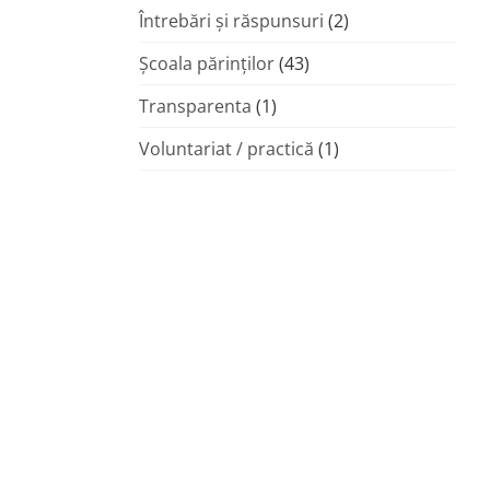
Întrebări și răspunsuri
(2)
Şcoala părinţilor
(43)
Transparenta
(1)
Voluntariat / practică
(1)