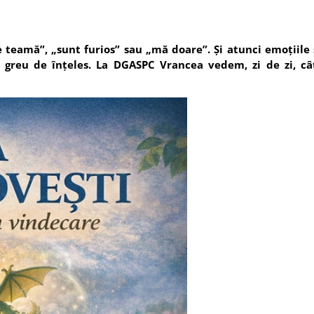
 teamă”, „sunt furios” sau „mă doare”. Și atunci emoțiile
e greu de înțeles. La DGASPC Vrancea vedem, zi de zi, c