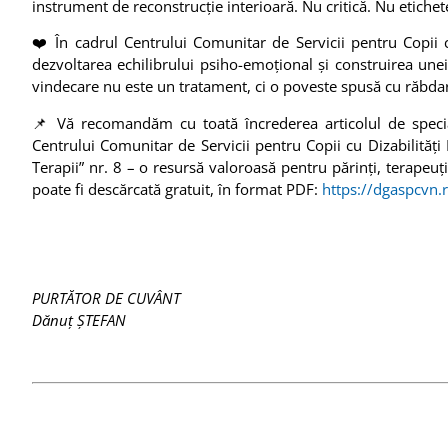
instrument de reconstrucție interioară.
Nu critică. Nu etich
❤️ În cadrul Centrului Comunitar de Servicii pentru Copii c
dezvoltarea echilibrului psiho-emoțional și construirea une
vindecare nu este un tratament, ci o poveste spusă cu răbda
📌 Vă recomandăm cu toată încrederea articolul de speci
Centrului Comunitar de Servicii pentru Copii cu Dizabilități Pe
Terapii” nr. 8 – o resursă valoroasă pentru părinți, terapeuți
poate fi descărcată gratuit, în format PDF:
https://dgaspcvn.ro
PURTĂTOR DE CUVÂNT
Dănuț ȘTEFAN