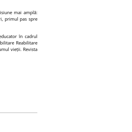
 misiune mai amplă:
ri, primul pas spre
educator în cadrul
bilitare Reabilitare
umul vieții. Revista