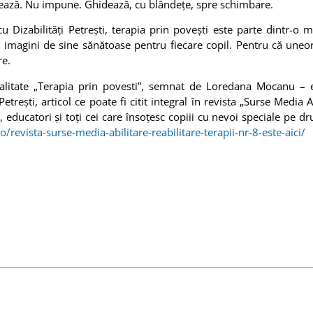
etează. Nu impune. Ghidează, cu blândețe, spre schimbare.
u Dizabilități Petrești, terapia prin povești este parte dintr-o
i imagini de sine sănătoase pentru fiecare copil. Pentru că uneo
re.
alitate „Terapia prin povesti”, semnat de Loredana Mocanu – 
trești, articol ce poate fi citit integral în revista „Surse Media A
, educatori și toți cei care însoțesc copiii cu nevoi speciale pe dr
/revista-surse-media-abilitare-reabilitare-terapii-nr-8-este-aici/