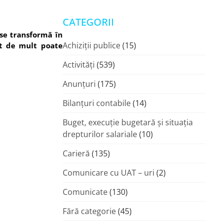
CATEGORII
 se transformă în
Achiziții publice
(15)
ât de mult poate
Activități
(539)
Anunțuri
(175)
Bilanțuri contabile
(14)
Buget, execuție bugetară și situația
drepturilor salariale
(10)
Carieră
(135)
Comunicare cu UAT – uri
(2)
Comunicate
(130)
Fără categorie
(45)