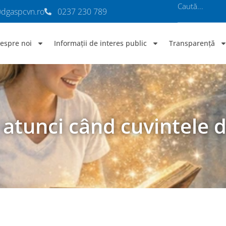
@dgaspcvn.ro
0237 230 789
espre noi
Informații de interes public
Transparență
– atunci când cuvintele 