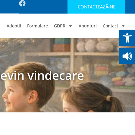
CONTACTEAZĂ-NE
Adopții
Formulare
GDPR
Anunțuri
Contact
Deschide b
devin vindecare