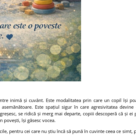
re inimă și cuvânt. Este modalitatea prin care un copil își poat
i asemănătoare. Este spațiul sigur în care agresivitatea devine 
 greșesc, se ridică și merg mai departe, copiii descoperă că și ei p
in povești, își găsesc vocea.
ficile, pentru cei care nu știu încă să pună în cuvinte ceea ce simt