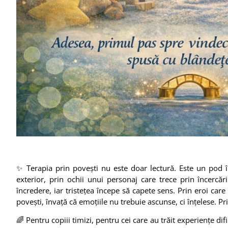
✨ Terapia prin povești nu este doar lectură. Este un pod înt
exterior, prin ochii unui personaj care trece prin încercăr
încredere, iar tristețea începe să capete sens. Prin eroi care
povești, învață că emoțiile nu trebuie ascunse, ci înțelese. Pr
🌈 Pentru copiii timizi, pentru cei care au trăit experiențe di