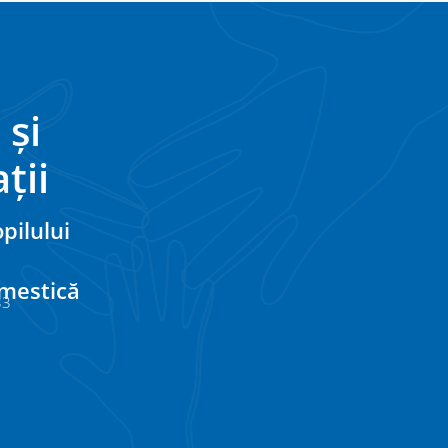
 și
ții
pilului
omestică
33