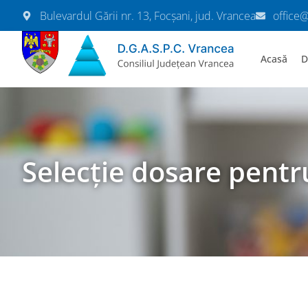
Bulevardul Gării nr. 13, Focșani, jud. Vrancea
office
Acasă
D
Selecție dosare pentr