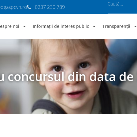
@dgaspcvn.ro
0237 230 789
espre noi
Informații de interes public
Transparență
u concursul din data de