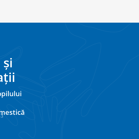
 și
ții
pilului
omestică
33