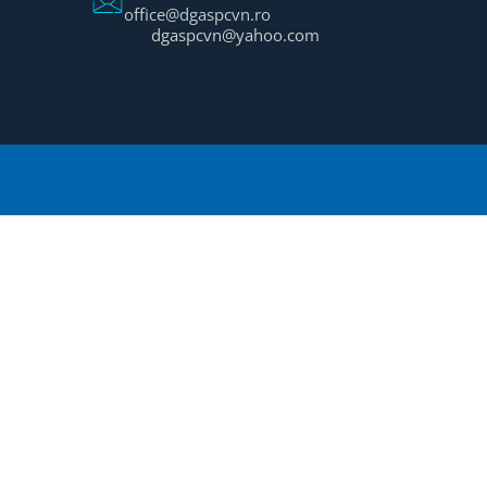
office@dgaspcvn.ro
dgaspcvn@yahoo.com