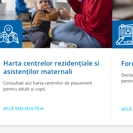
Harta centrelor rezidențiale si
For
asistenților maternali
Decla
pentru
Consultați aici harta centrelor de plasament
pentru adulți și copii.
AFLĂ MAI MULTE
AFLĂ