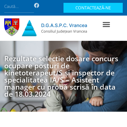
CONTACTEAZĂ-NE
Rezultate selectie dosare concurs
ocupare posturi de
kinetoterapeut/S și inspector de
specialitatea IA/S – Asistent
manager cu probă scrisă în data
de 18.03.2024