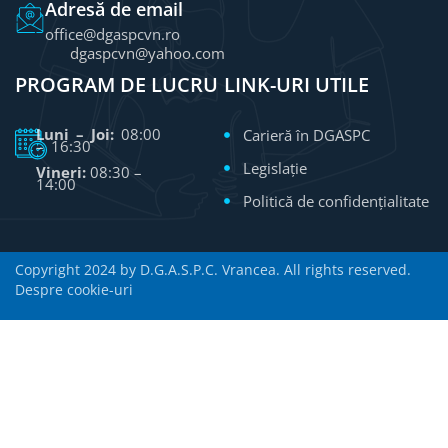
Adresă de email
office@dgaspcvn.ro
dgaspcvn@yahoo.com
PROGRAM DE LUCRU
LINK-URI UTILE
Luni – Joi:
08:00
Carieră în DGASPC
– 16:30
Legislație
Vineri:
08:30 –
14:00
Politică de confidențialitate
Copyright 2024 by D.G.A.S.P.C. Vrancea. All rights reserved.
Despre cookie-uri