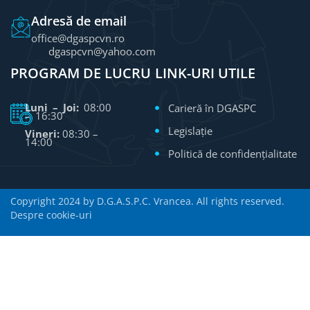
Adresă de email
office@dgaspcvn.ro
dgaspcvn@yahoo.com
PROGRAM DE LUCRU
LINK-URI UTILE
Luni – Joi:
08:00
Carieră în DGASPC
– 16:30
Legislație
Vineri:
08:30 –
14:00
Politică de confidențialitate
Copyright 2024 by D.G.A.S.P.C. Vrancea. All rights reserved.
Despre cookie-uri