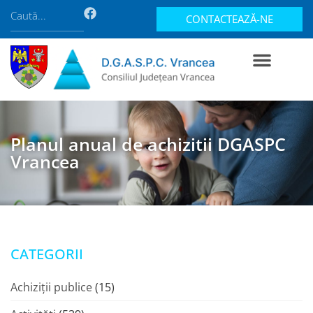
CONTACTEAZĂ-NE
Planul anual de achizitii DGASPC
Vrancea
CATEGORII
Achiziții publice
(15)