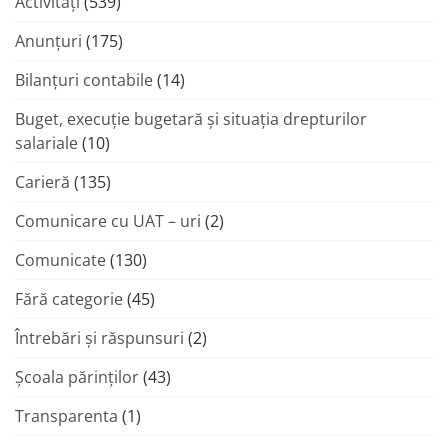
Activități
(539)
Anunțuri
(175)
Bilanțuri contabile
(14)
Buget, execuție bugetară și situația drepturilor
salariale
(10)
Carieră
(135)
Comunicare cu UAT – uri
(2)
Comunicate
(130)
Fără categorie
(45)
Întrebări și răspunsuri
(2)
Şcoala părinţilor
(43)
Transparenta
(1)