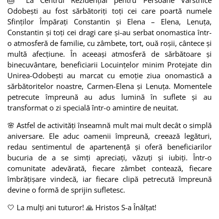
Odobești au fost sărbătoriți toți cei care poartă numele
Sfinților Împărați Constantin și Elena – Elena, Lenuța,
Constantin și toți cei dragi care și-au serbat onomastica într-
o atmosferă de familie, cu zâmbete, tort, ouă roșii, cântece și
multă afecțiune. În aceeași atmosferă de sărbătoare și
binecuvântare, beneficiarii Locuințelor minim Protejate din
Unirea-Odobești au marcat cu emoție ziua onomastică a
sărbătoritelor noastre, Carmen-Elena și Lenuța. Momentele
petrecute împreună au adus lumină în suflete și au
transformat o zi specială într-o amintire de neuitat.
🌸 Astfel de activități înseamnă mult mai mult decât o simplă
aniversare. Ele aduc oamenii împreună, creează legături,
redau sentimentul de apartenență și oferă beneficiarilor
bucuria de a se simți apreciați, văzuți și iubiți. Într-o
comunitate adevărată, fiecare zâmbet contează, fiecare
îmbrățișare vindecă, iar fiecare clipă petrecută împreună
devine o formă de sprijin sufletesc.
🤍 La mulți ani tuturor! 🙏 Hristos S-a Înălțat!