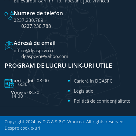
Bulevardul Gării nr. 13, Focșani, jud. Vrancea
Numere de telefon
0237.230.789
0237.230.788
Adresă de email
office@dgaspcvn.ro
dgaspcvn@yahoo.com
PROGRAM DE LUCRU
LINK-URI UTILE
Luni – Joi:
08:00
Carieră în DGASPC
– 16:30
Legislație
Vineri:
08:30 –
14:00
Politică de confidențialitate
Copyright 2024 by D.G.A.S.P.C. Vrancea. All rights reserved.
Despre cookie-uri