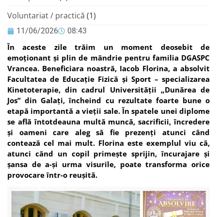
Voluntariat / practică
(1)
11/06/2026
08:43
În aceste zile trăim un moment deosebit de
emoționant și plin de mândrie pentru familia DGASPC
Vrancea. Beneficiara noastră, Iacob Florina, a absolvit
Facultatea de Educație Fizică și Sport – specializarea
Kinetoterapie, din cadrul Universității „Dunărea de
Jos” din Galați, încheind cu rezultate foarte bune o
etapă importantă a vieții sale. În spatele unei diplome
se află întotdeauna multă muncă, sacrificii, încredere
și oameni care aleg să fie prezenți atunci când
contează cel mai mult. Florina este exemplul viu că,
atunci când un copil primește sprijin, încurajare și
șansa de a-și urma visurile, poate transforma orice
provocare într-o reușită.