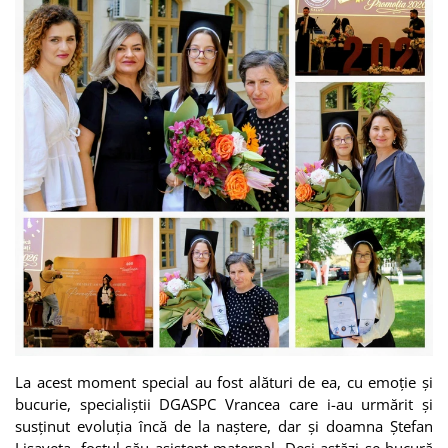
La acest moment special au fost alături de ea, cu emoție și
bucurie, specialiștii DGASPC Vrancea care i-au urmărit și
susținut evoluția încă de la naștere, dar și doamna Ștefan
Lisaveta, fostul său asistent maternal. Deși astăzi se bucură