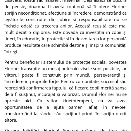
de pensie, doamna Lisaveta continuă să îi ofere Florinei
sprijin necondiționat, afecțiune și încredere, demonstrând că
legăturile construite din iubire și responsabilitate nu se
încheie odată cu trecerea anilor. Această reușită este mai
mult decât o diplomă. Este dovada că investiția în copii și
tineri, în educație, în protecție și în dezvoltarea lor personală
produce rezultate care schimbă destine și inspiră comunități
întregi.
Pentru beneficiarii sistemului de protecție socială, povestea
Florinei transmite un mesaj puternic: visele sunt posibile, iar
viitorul poate fi construit prin muncă, perseverență și
încredere în propriile forțe. Pentru comunitate, succesul său
reprezintă confirmarea faptului că fiecare copil merită șansa
de a fi susținut, încurajat și valorizat. Drumul Florinei nu se
oprește aici. Ca viitor kinetoterapeut, ea va avea
oportunitatea de a ajuta oameni aflați în nevoie,
transformând la rândul său sprijinul primit în sprijin oferit
altora.
Sincere felicitări, Florina! Suntem mândri de tine, de