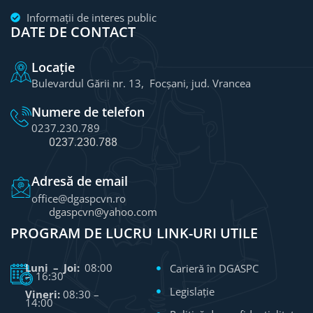
Informații de interes public
DATE DE CONTACT
Locație
Bulevardul Gării nr. 13, Focșani, jud. Vrancea
Numere de telefon
0237.230.789
0237.230.788
Adresă de email
office@dgaspcvn.ro
dgaspcvn@yahoo.com
PROGRAM DE LUCRU
LINK-URI UTILE
Luni – Joi:
08:00
Carieră în DGASPC
– 16:30
Legislație
Vineri:
08:30 –
14:00