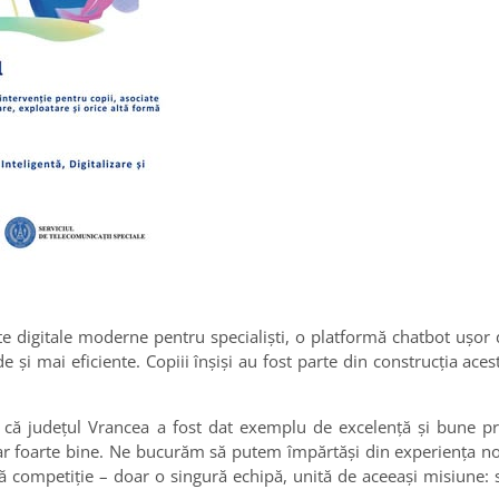
te digitale moderne pentru specialiști, o platformă chatbot ușor d
e și mai eficiente. Copiii înșiși au fost parte din construcția aces
le că județul Vrancea a fost dat exemplu de excelență și bune pr
hiar foarte bine. Ne bucurăm să putem împărtăși din experiența no
tă competiție – doar o singură echipă, unită de aceeași misiune: