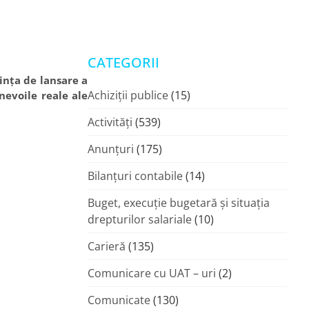
CATEGORII
rința de lansare a
Achiziții publice
(15)
nevoile reale ale
Activități
(539)
Anunțuri
(175)
Bilanțuri contabile
(14)
Buget, execuție bugetară și situația
drepturilor salariale
(10)
Carieră
(135)
Comunicare cu UAT – uri
(2)
Comunicate
(130)