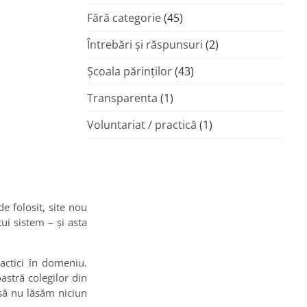
Fără categorie
(45)
Întrebări și răspunsuri
(2)
Şcoala părinţilor
(43)
Transparenta
(1)
Voluntariat / practică
(1)
e folosit, site nou
tui sistem – și asta
actici în domeniu.
astră colegilor din
 să nu lăsăm niciun