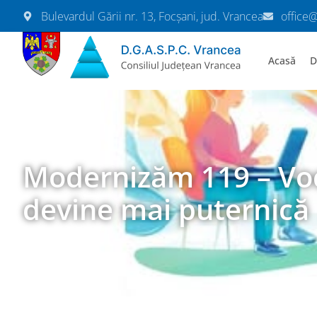
Bulevardul Gării nr. 13, Focșani, jud. Vrancea
office
Acasă
D
Modernizăm 119 – Voce
devine mai puternică