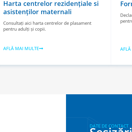
Harta centrelor rezidențiale si
For
asistenților maternali
Decla
pentru
Consultați aici harta centrelor de plasament
pentru adulți și copii.
AFLĂ MAI MULTE
AFLĂ
DATE DE CONTACT