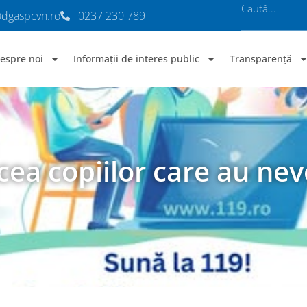
@dgaspcvn.ro
0237 230 789
espre noi
Informații de interes public
Transparență
a copiilor care au nev