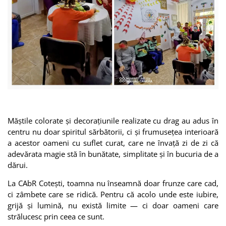
Măștile colorate și decorațiunile realizate cu drag au adus în
centru nu doar spiritul sărbătorii, ci și frumusețea interioară
a acestor oameni cu suflet curat, care ne învață zi de zi că
adevărata magie stă în bunătate, simplitate și în bucuria de a
dărui.
La CAbR Cotești, toamna nu înseamnă doar frunze care cad,
ci zâmbete care se ridică. Pentru că acolo unde este iubire,
grijă și lumină, nu există limite — ci doar oameni care
strălucesc prin ceea ce sunt.