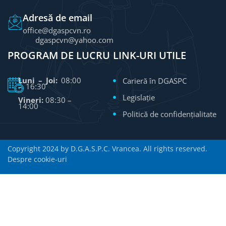
Adresă de email
office@dgaspcvn.ro
dgaspcvn@yahoo.com
PROGRAM DE LUCRU
LINK-URI UTILE
Luni – Joi:
08:00
Carieră în DGASPC
– 16:30
Legislație
Vineri:
08:30 –
14:00
Politică de confidențialitate
Copyright 2024 by D.G.A.S.P.C. Vrancea. All rights reserved.
Despre cookie-uri