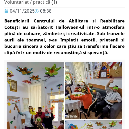
Voluntariat / practică
(1)
04/11/2025
08:38
Beneficiarii Centrului de Abilitare și Reabilitare
Cotești au sărbătorit Halloween-ul într-o atmosferă
plină de culoare, zâmbete și creativitate. Sub frunzele
aurii ale toamnei, s-au împletit emoții, prietenii și
bucuria sinceră a celor care știu să transforme fiecare
clipă într-un motiv de recunoștință și speranță.