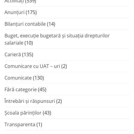
Activități
(539)
Anunțuri
(175)
Bilanțuri contabile
(14)
Buget, execuție bugetară și situația drepturilor
salariale
(10)
Carieră
(135)
Comunicare cu UAT – uri
(2)
Comunicate
(130)
Fără categorie
(45)
Întrebări și răspunsuri
(2)
Şcoala părinţilor
(43)
Transparenta
(1)