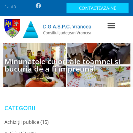
CONTACTEAZĂ-NE
Minunatele culori ale toamnei și
bucuria de a fi împreună!
CATEGORII
Achiziții publice
(15)