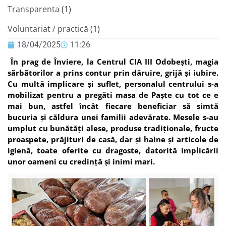
Transparenta
(1)
Voluntariat / practică
(1)
18/04/2025
11:26
În prag de Înviere, la Centrul CIA III Odobești, magia
sărbătorilor a prins contur prin dăruire, grijă și iubire.
Cu multă implicare și suflet, personalul centrului s-a
mobilizat pentru a pregăti masa de Paște cu tot ce e
mai bun, astfel încât fiecare beneficiar să simtă
bucuria și căldura unei familii adevărate. Mesele s-au
umplut cu bunătăți alese, produse tradiționale, fructe
proaspete, prăjituri de casă, dar și haine și articole de
igienă, toate oferite cu dragoste, datorită implicării
unor oameni cu credință și inimi mari.