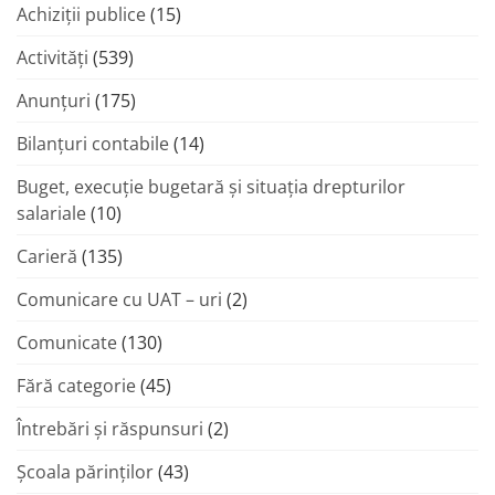
Achiziții publice
(15)
Activități
(539)
Anunțuri
(175)
Bilanțuri contabile
(14)
Buget, execuție bugetară și situația drepturilor
salariale
(10)
Carieră
(135)
Comunicare cu UAT – uri
(2)
Comunicate
(130)
Fără categorie
(45)
Întrebări și răspunsuri
(2)
Şcoala părinţilor
(43)