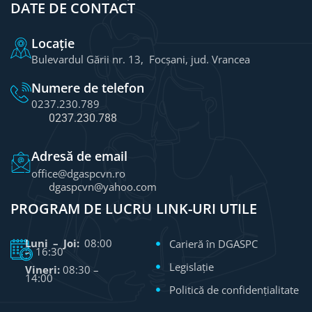
DATE DE CONTACT
Locație
Bulevardul Gării nr. 13, Focșani, jud. Vrancea
Numere de telefon
0237.230.789
0237.230.788
Adresă de email
office@dgaspcvn.ro
dgaspcvn@yahoo.com
PROGRAM DE LUCRU
LINK-URI UTILE
Luni – Joi:
08:00
Carieră în DGASPC
– 16:30
Legislație
Vineri:
08:30 –
14:00
Politică de confidențialitate