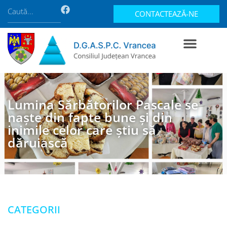
CONTACTEAZĂ-NE
Lumina Sărbătorilor Pascale se
naște din fapte bune și din
inimile celor care știu să
dăruiască
CATEGORII