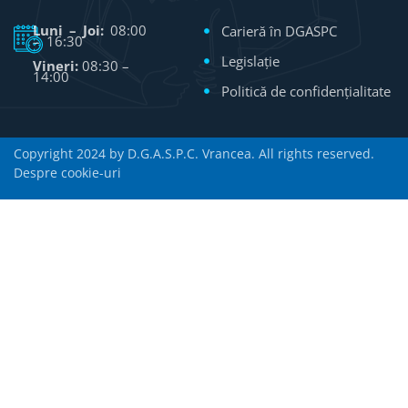
Luni – Joi:
08:00
Carieră în DGASPC
– 16:30
Legislație
Vineri:
08:30 –
14:00
Politică de confidențialitate
Copyright 2024 by D.G.A.S.P.C. Vrancea. All rights reserved.
Despre cookie-uri