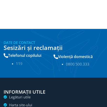
DATE DE CONTACT
Sesizări și reclamații
Telefonul copilului
Violență domestică
11
9
0800.500.333
INFORMAȚII UTILE
Legături utile
Harta site-ului