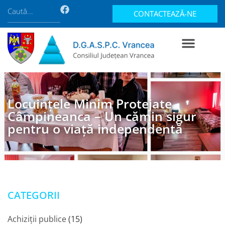
CONTACTEAZĂ-NE
Locuințele Minim Protejate
Câmpineanca – Un cămin sigur
pentru o viață independentă
CATEGORII
Achiziții publice
(15)