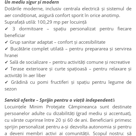
Un mediu sigur și modern
Dotările moderne, inclusiv centrala electrică și sistemul de
aer condiționat, asigură confort sporit în orice anotimp.
Suprafață utilă: 100,29 mp per locuință
✔ 3 dormitoare – spațiu personalizat pentru fiecare
beneficiar
✔ Grup sanitar adaptat – confort și accesibilitate
✔ Bucătărie complet utilată – pentru prepararea și servirea
hranei
✔ Sală de socializare – pentru activități comune și recreative
✔ Terase exterioare și curte spațioasă – pentru relaxare și
activități în aer liber
✔ Grădină cu pomi fructiferi și spațiu pentru legume de
sezon
Servicii oferite – Sprijin pentru o viață independent
ă
Locuințele Minim Protejate Câmpineanca sunt destinate
persoanelor adulte cu dizabilități (grad mediu și accentuat),
cu vârste cuprinse între 20 și 60 de ani. Beneficiarii primesc
sprijin personalizat pentru a-și dezvolta autonomia și pentru
a deveni membri activi ai comunității. Scopul nostru: să