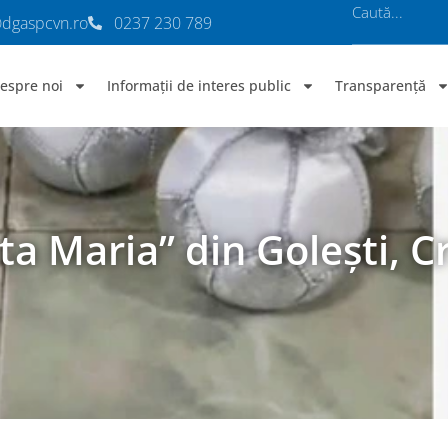
@dgaspcvn.ro
0237 230 789
espre noi
Informații de interes public
Transparență
nta Maria” din Golești, C