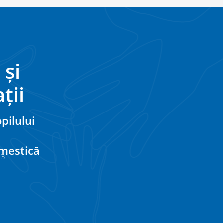
 și
ții
pilului
omestică
33