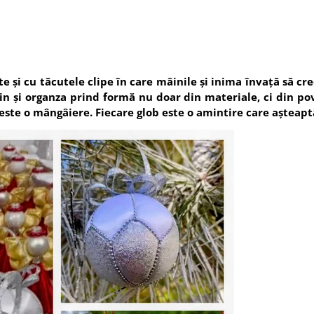
 și cu tăcutele clipe în care mâinile și inima învață să cr
n și organza prind formă nu doar din materiale, ci din pov
ă este o mângâiere. Fiecare glob este o amintire care așteaptă