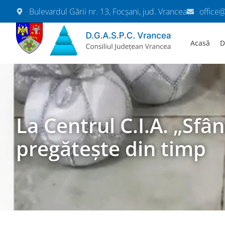
Bulevardul Gării nr. 13, Focșani, jud. Vrancea
office
Acasă
D
La Centrul C.I.A. „Sfâ
pregătește din timp