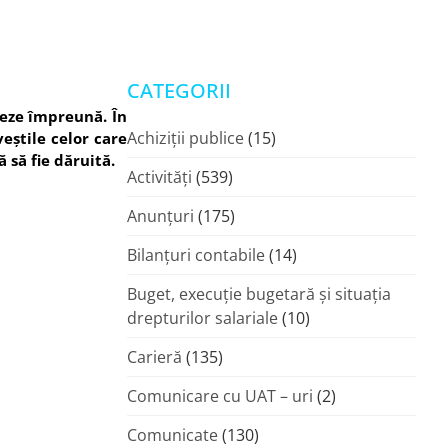
CATEGORII
eeze împreună. În
Achiziții publice
(15)
eștile celor care
 să fie dăruită.
Activități
(539)
Anunțuri
(175)
Bilanțuri contabile
(14)
Buget, execuție bugetară și situația
drepturilor salariale
(10)
Carieră
(135)
Comunicare cu UAT – uri
(2)
Comunicate
(130)