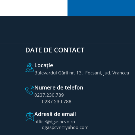
DATE DE CONTACT
Locație
Bulevardul Gării nr. 13, Focșani, jud. Vrancea
Numere de telefon
0237.230.789
0237.230.788
Adresă de email
office@dgaspcvn.ro
dgaspcvn@yahoo.com