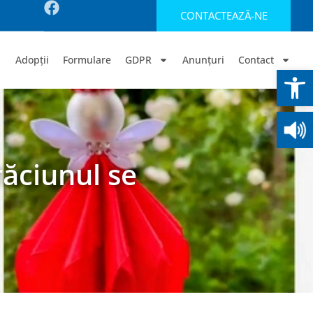
CONTACTEAZĂ-NE
Adopții
Formulare
GDPR
Anunțuri
Contact
Deschide b
răciunul se