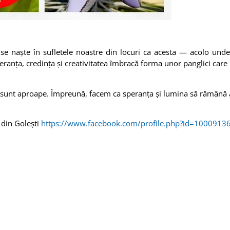
 se naște în sufletele noastre din locuri ca acesta — acolo und
speranța, credința și creativitatea îmbracă forma unor panglici care
.
ne sunt aproape. Împreună, facem ca speranța și lumina să rămân
 din Golești
https://www.facebook.com/profile.php?id=100091