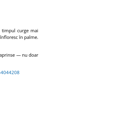
e timpul curge mai
 înfloresc în palme.
ă aprinse — nu doar
364044208