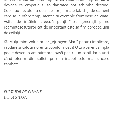
dovadă că empatia și solidaritatea pot schimba destine.
Copiii au nevoie nu doar de sprijin material, ci și de oameni
care să le ofere timp, atenție și exemple frumoase de viață.
Astfel de întâlniri creează punți între generații și ne
reamintesc tuturor cât de important este să fim aproape unii
de ceilalți.
👏 Mulțumim voluntarilor „Ajungem Mari” pentru implicare,
răbdare și căldura oferită copiilor noștri! O zi aparent simplă
poate deveni o amintire prețioasă pentru un copil. Iar atunci
când oferim din suflet, primim înapoi cele mai sincere
zâmbete.
PURTĂTOR DE CUVÂNT
Dănuț ȘTEFAN