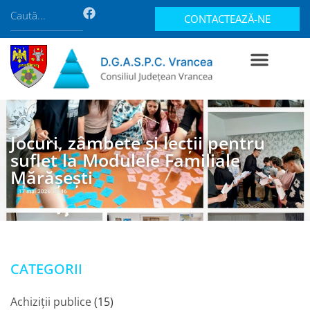
CONTACTEAZĂ-NE
Jocuri, zâmbete și lecții pentru
suflet la Modulele Familiale
Mărășești
CATEGORII
Achiziții publice
(15)