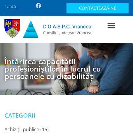
CONTACTEAZĂ-NE
Întărirea capacității
profesioniștilor în lucrul cu
persoanele cu dizabilități
CATEGORII
Achiziții publice
(15)