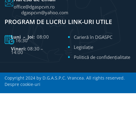
office@dgaspcvn.ro
dgaspcvn@yahoo.com
PROGRAM DE LUCRU
LINK-URI UTILE
Luni – Joi:
08:00
Carieră în DGASPC
– 16:30
Legislație
Vineri:
08:30 –
14:00
Politică de confidențialitate
Copyright 2024 by D.G.A.S.P.C. Vrancea. All rights reserved.
Despre cookie-uri