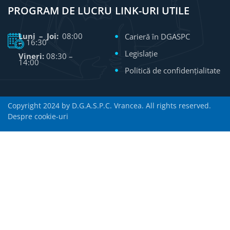
PROGRAM DE LUCRU
LINK-URI UTILE
Luni – Joi:
08:00
Carieră în DGASPC
– 16:30
Legislație
Vineri:
08:30 –
14:00
Politică de confidențialitate
Copyright 2024 by D.G.A.S.P.C. Vrancea. All rights reserved.
Despre cookie-uri