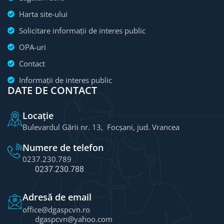
Harta site-ului
Solicitare informații de interes public
OPA-uri
Contact
Informații de interes public
DATE DE CONTACT
Locație
Bulevardul Gării nr. 13, Focșani, jud. Vrancea
Numere de telefon
0237.230.789
0237.230.788
Adresă de email
office@dgaspcvn.ro
dgaspcvn@yahoo.com