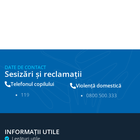
DATE DE CONTACT
Sesizări și reclamații
Telefonul copilului
Violență domestică
11
9
0800.500.333
INFORMAȚII UTILE
Legături utile