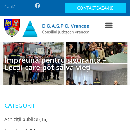
CONTACTEAZĂ-NE
Împreună pentru siguranță –
Lecții care pot salva vieți
CATEGORII
Achiziții publice
(15)