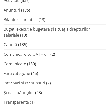
Activități
(538)
Anunțuri
(175)
Bilanțuri contabile
(13)
Buget, execuție bugetară și situația drepturilor
salariale
(10)
Carieră
(135)
Comunicare cu UAT – uri
(2)
Comunicate
(130)
Fără categorie
(45)
Întrebări și răspunsuri
(2)
Şcoala părinţilor
(43)
Transparenta
(1)