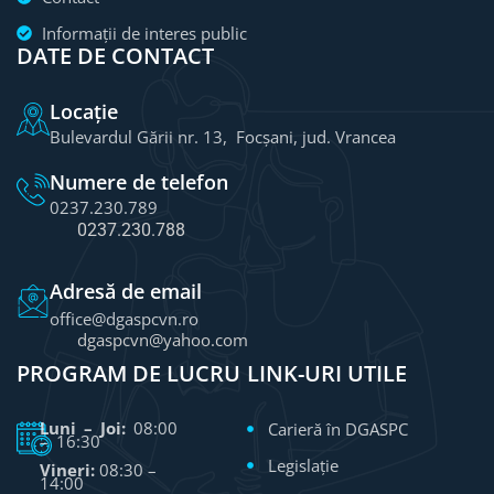
Informații de interes public
DATE DE CONTACT
Locație
Bulevardul Gării nr. 13, Focșani, jud. Vrancea
Numere de telefon
0237.230.789
0237.230.788
Adresă de email
office@dgaspcvn.ro
dgaspcvn@yahoo.com
PROGRAM DE LUCRU
LINK-URI UTILE
Luni – Joi:
08:00
Carieră în DGASPC
– 16:30
Legislație
Vineri:
08:30 –
14:00