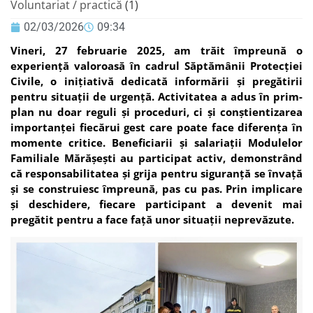
Voluntariat / practică
(1)
02/03/2026
09:34
Vineri, 27 februarie 2025, am trăit împreună o
experiență valoroasă în cadrul Săptămânii Protecției
Civile, o inițiativă dedicată informării și pregătirii
pentru situații de urgență. Activitatea a adus în prim-
plan nu doar reguli și proceduri, ci și conștientizarea
importanței fiecărui gest care poate face diferența în
momente critice. Beneficiarii și salariații Modulelor
Familiale Mărășești au participat activ, demonstrând
că responsabilitatea și grija pentru siguranță se învață
și se construiesc împreună, pas cu pas. Prin implicare
și deschidere, fiecare participant a devenit mai
pregătit pentru a face față unor situații neprevăzute.