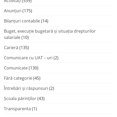
Activități
(539)
Anunțuri
(175)
Bilanțuri contabile
(14)
Buget, execuție bugetară și situația drepturilor
salariale
(10)
Carieră
(135)
Comunicare cu UAT – uri
(2)
Comunicate
(130)
Fără categorie
(45)
Întrebări și răspunsuri
(2)
Şcoala părinţilor
(43)
Transparenta
(1)