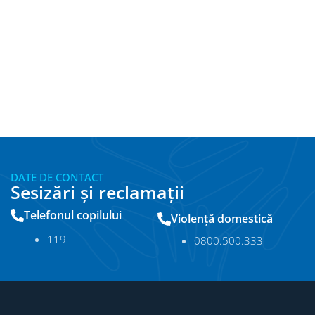
DATE DE CONTACT
Sesizări și reclamații
Telefonul copilului
Violență domestică
11
9
0800.500.333