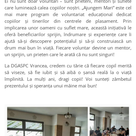
Ei nu sunt doar voluntari – sunt prieteni, mentori și suflete
care luminează calea copiilor noștri. „Ajungem Mari” este cel
mai mare program de voluntariat educațional dedicat
copiilor și tinerilor din centrele de plasament. Prin
implicarea unor oameni cu suflet mare, această inițiativă le
oferă beneficiarilor sprijin, îndrumare și experiențe care îi
ajută să-și descopere potențialul și să-și construiască un
drum mai bun în viață. Fiecare voluntar devine un mentor,
un sprijin, un prieten care le arată că nu sunt singuri!
La DGASPC Vrancea, credem cu tărie că fiecare copil merită
să viseze, să fie iubit și să aibă o șansă reală la o viață
împlinită. La mulți ani, dragi copii! Voi sunteți zâmbetul
prezentului și speranța unui mâine mai bun!