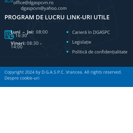
office@dgaspcvn.ro
dgaspcvn@yahoo.com
PROGRAM DE LUCRU
LINK-URI UTILE
Luni – Joi:
08:00
Carieră în DGASPC
– 16:30
Legislație
Vineri:
08:30 –
14:00
Politică de confidențialitate
Copyright 2024 by D.G.A.S.P.C. Vrancea. All rights reserved.
Despre cookie-uri