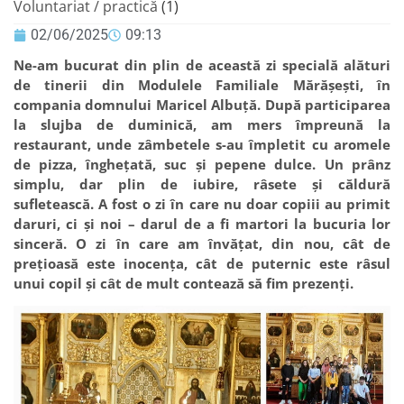
Voluntariat / practică
(1)
02/06/2025
09:13
Ne-am bucurat din plin de această zi specială alături
de tinerii din Modulele Familiale Mărășești, în
compania domnului Maricel Albuț
ă. După participarea
la slujba de duminică, am mers împreună la
restaurant, unde zâmbetele s-au împletit cu aromele
de pizza, înghețată, suc și pepene dulce. Un prânz
simplu, dar plin de iubire, râsete și căldură
sufletească. A fost o zi în care nu doar copiii au primit
daruri, ci și noi – darul de a fi martori la bucuria lor
sinceră. O zi în care am învățat, din nou, cât de
prețioasă este inocența, cât de puternic este râsul
unui copil și cât de mult contează să fim prezenți.