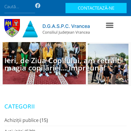
CONTACTEAZĂ-NE
Ieri, de Ziua Copilului, am retrăit
magia copilăriei… împreună!
CATEGORII
Achiziții publice
(15)