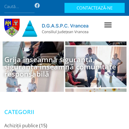
CONTACTEAZĂ-NE
Grija înseamnă siguranță,
siguranța înseamnă comunitate
responsabilă
CATEGORII
Achiziții publice
(15)