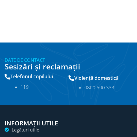
DATE DE CONTACT
Sesizări și reclamații
Telefonul copilului
Violență domestică
11
9
0800.500.333
INFORMAȚII UTILE
Legături utile