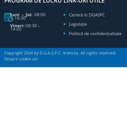
PROGRAM DE LUCRU
LINK-URI UTILE
Luni – Joi:
08:00
Carieră în DGASPC
– 16:30
Legislație
Vineri:
08:30 –
14:00
Politică de confidențialitate
Copyright 2024 by D.G.A.S.P.C. Vrancea. All rights reserved.
Despre cookie-uri