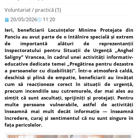
Voluntariat / practică
(1)
20/05/2026
11:20
Ieri, beneficiarii Locuințelor Minime Protejate din
Panciu au avut parte de o întâlnire specială și extrem
de importantă alături de reprezentanții
Inspectoratului pentru Situații de Urgență „Anghel
Saligny” Vrancea, în cadrul unei activități informativ-
educative dedicate temei „Pregătirea pentru dezastre
a persoanelor cu dizabilități”. Într-o atmosferă caldă,
deschisă și plină de empatie, beneficiarii au învățat
cum să reacționeze corect în situații de urgență,
precum incendiile sau cutremurele, dar mai ales au
simțit că sunt ascultați, sprijiniți și protejați. Pentru
multe persoane vulnerabile, astfel de activități
înseamnă mai mult decât informație — înseamnă
încredere, curaj și sentimentul că nu sunt singure în
fața pericolelor.