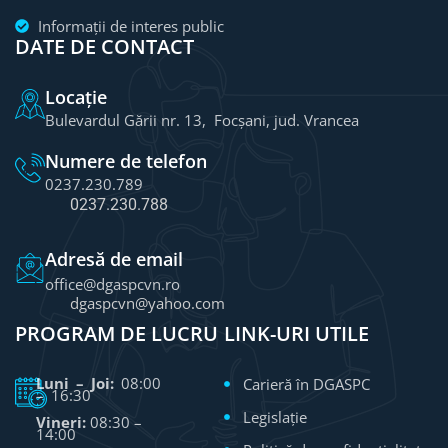
Informații de interes public
DATE DE CONTACT
Locație
Bulevardul Gării nr. 13, Focșani, jud. Vrancea
Numere de telefon
0237.230.789
0237.230.788
Adresă de email
office@dgaspcvn.ro
dgaspcvn@yahoo.com
PROGRAM DE LUCRU
LINK-URI UTILE
Luni – Joi:
08:00
Carieră în DGASPC
– 16:30
Legislație
Vineri:
08:30 –
14:00