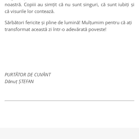
noastră. Copiii au simțit că nu sunt singuri, că sunt iubiți și
că visurile lor contează.
Sărbători fericite și pline de lumină! Mulțumim pentru că ați
transformat această zi într-o adevărată poveste!
PURTĂTOR DE CUVÂNT
Dănuț ȘTEFAN