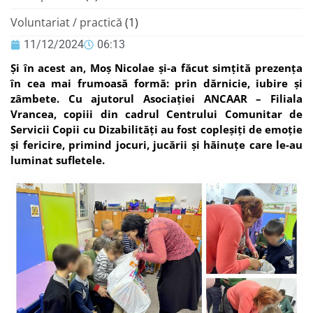
Voluntariat / practică
(1)
11/12/2024
06:13
Și în acest an, Moș Nicolae și-a făcut simțită prezența
în cea mai frumoasă formă: prin dărnicie, iubire și
zâmbete. Cu ajutorul Asociației ANCAAR – Filiala
Vrancea, copiii din cadrul Centrului Comunitar de
Servicii Copii cu Dizabilități au fost copleșiți de emoție
și fericire, primind jocuri, jucării și hăinuțe care le-au
luminat sufletele.