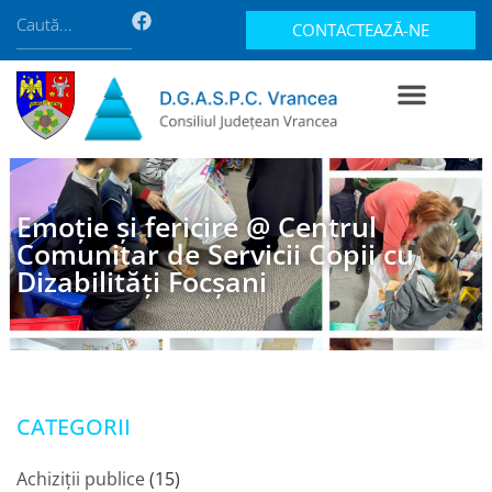
CONTACTEAZĂ-NE
Emoție și fericire @ Centrul
Comunitar de Servicii Copii cu
Dizabilități Focșani
CATEGORII
Achiziții publice
(15)