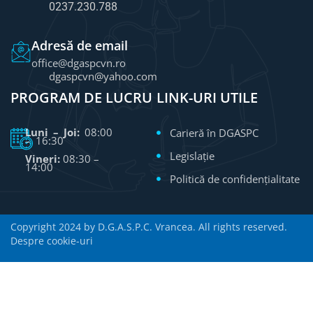
0237.230.788
Adresă de email
office@dgaspcvn.ro
dgaspcvn@yahoo.com
PROGRAM DE LUCRU
LINK-URI UTILE
Luni – Joi:
08:00
Carieră în DGASPC
– 16:30
Legislație
Vineri:
08:30 –
14:00
Politică de confidențialitate
Copyright 2024 by D.G.A.S.P.C. Vrancea. All rights reserved.
Despre cookie-uri