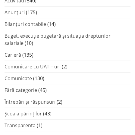
Activități
(540)
Anunțuri
(175)
Bilanțuri contabile
(14)
Buget, execuție bugetară și situația drepturilor
salariale
(10)
Carieră
(135)
Comunicare cu UAT – uri
(2)
Comunicate
(130)
Fără categorie
(45)
Întrebări și răspunsuri
(2)
Şcoala părinţilor
(43)
Transparenta
(1)