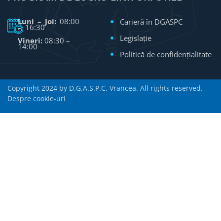
Luni – Joi:
08:00
Carieră în DGASPC
– 16:30
Legislație
Vineri:
08:30 –
14:00
Politică de confidențialitate
Copyright 2024 by D.G.A.S.P.C. Vrancea. All rights reserved.
Despre cookie-uri