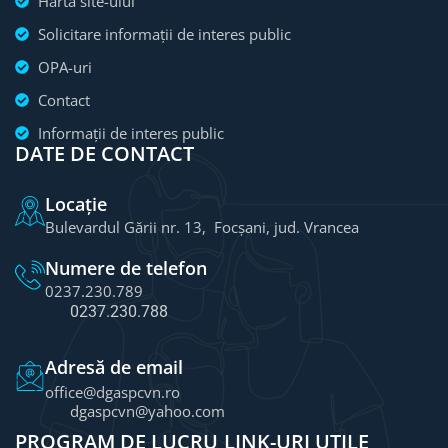
Harta site-ului
Solicitare informații de interes public
OPA-uri
Contact
Informații de interes public
DATE DE CONTACT
Locație
Bulevardul Gării nr. 13, Focșani, jud. Vrancea
Numere de telefon
0237.230.789
0237.230.788
Adresă de email
office@dgaspcvn.ro
dgaspcvn@yahoo.com
PROGRAM DE LUCRU
LINK-URI UTILE