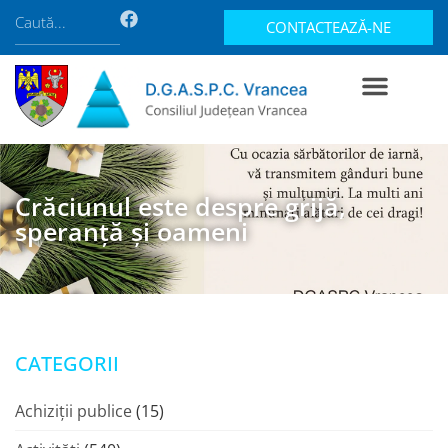
CONTACTEAZĂ-NE
Crăciunul este despre grijă,
speranță și oameni
CATEGORII
Achiziții publice
(15)