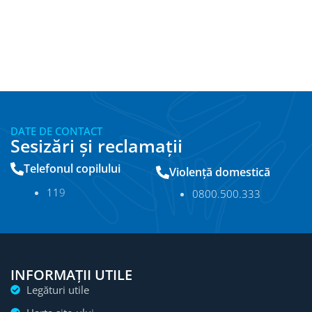
DATE DE CONTACT
Sesizări și reclamații
Telefonul copilului
Violență domestică
11
9
0800.500.333
INFORMAȚII UTILE
Legături utile