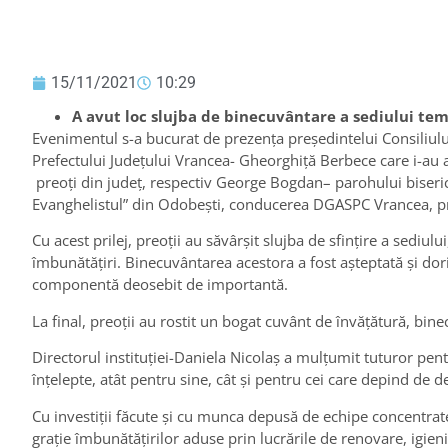
15/11/2021
10:29
A avut loc slujba de binecuvântare a sediului tempo
Evenimentul s-a bucurat de prezența președintelui Consiliulu
Prefectului Județului Vrancea- Gheorghiță Berbece care i-au asi
preoţi din judeţ, respectiv George Bogdan– parohului bisericii
Evanghelistul” din Odobești, conducerea DGASPC Vrancea, pre
Cu acest prilej, preoții au săvârşit slujba de sfinţire a sedi
îmbunătăţiri. Binecuvântarea acestora a fost aşteptată şi dorit
componentă deosebit de importantă.
La final, preoții au rostit un bogat cuvânt de învăţătură, bine
Directorul instituției-Daniela Nicolaș a mulțumit tuturor pen
înțelepte, atât pentru sine, cât și pentru cei care depind de d
Cu investiţii făcute şi cu munca depusă de echipe concentrat
graţie îmbunătățirilor aduse prin lucrările de renovare, igien