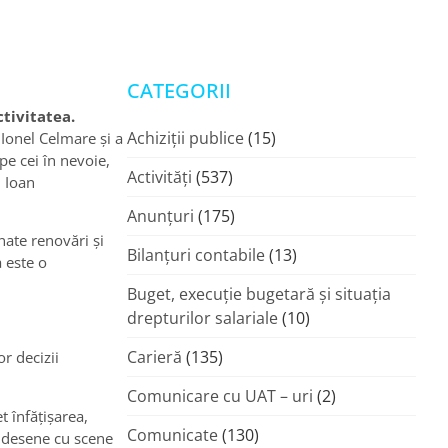
CATEGORII
ctivitatea.
Achiziții publice
(15)
Ionel Celmare și a
pe cei în nevoie,
Activități
(537)
. Ioan
Anunțuri
(175)
nate renovări şi
Bilanțuri contabile
(13)
a este o
Buget, execuție bugetară și situația
drepturilor salariale
(10)
Carieră
(135)
r decizii
Comunicare cu UAT – uri
(2)
 înfăţişarea,
Comunicate
(130)
de desene cu scene