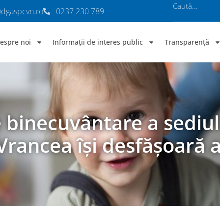
@dgaspcvn.ro
0237 230 789
espre noi
Informații de interes public
Transparență
 binecuvântare a sediul
 Vrancea își desfășoară a