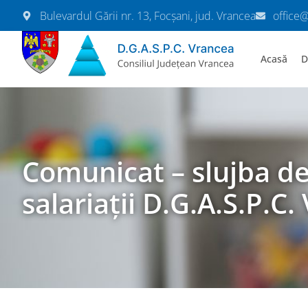
Bulevardul Gării nr. 13, Focșani, jud. Vrancea
office
Acasă
D
Comunicat – slujba de
salariații D.G.A.S.P.C.