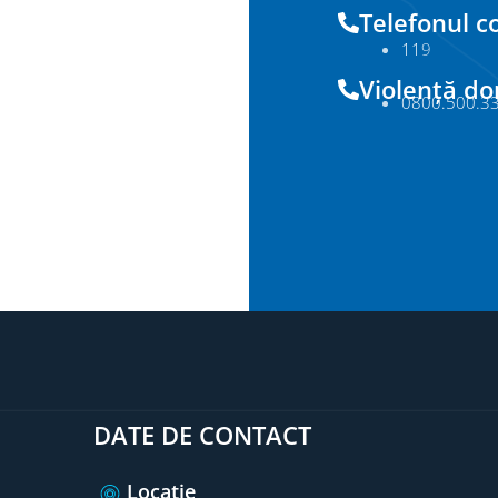
Telefonul co
11
9
Violență d
0800.500.3
DATE DE CONTACT
Locație