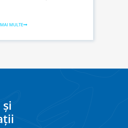
 MAI MULTE
 și
ții