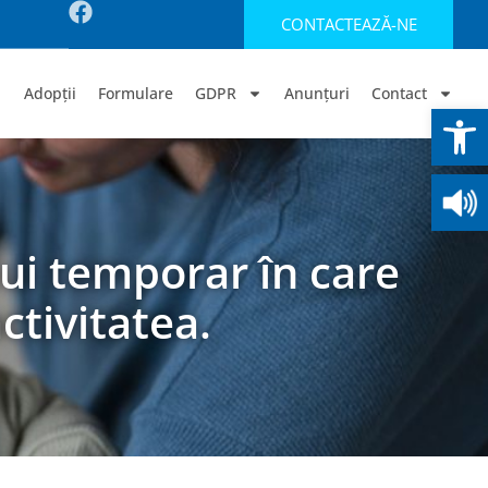
CONTACTEAZĂ-NE
Adopții
Formulare
GDPR
Anunțuri
Contact
Deschide b
ui temporar în care
ctivitatea.