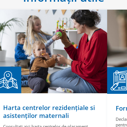
Harta centrelor rezidențiale si
For
asistenților maternali
Decla
pentru
Consultați aici harta centrelor de plasament