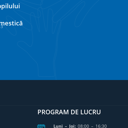
pilului
omestică
33
PROGRAM DE LUCRU
Luni – Joi:
08:00 – 16:30