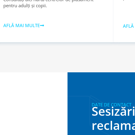
pentru adulți și copii.
AFLĂ MAI MULTE
AFLĂ
DATE DE CONTACT
Sesizări
reclama