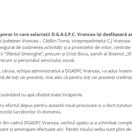
rar în care salariații D.G.A.S.P.C. Vrancea își desfășoară a
i Județean Vrancea – Cătălin Toma, vicepreședintelui C.J Vrancea- 
gurat de susținerea activității și a proiectelor de viitor, centrate 
 ”Sfântul Gheorghe”, precum și Cristi Bocu, paroh al Bisericii „Sf
cum şi personalul serviciului social.
ului, căruia, echipa administrativă a DGASPC Vrancea, i-a adus însem
ă de toţi cei prezenţi, mai ales că pentru toți cei prezenți credinț
cuvântând cu apă sfințită toate încăperile.
tru efortul depus pentru această nouă provocare și a dorit tututuro
eciziile lucrătorilor în domeniu.
e din cadrul DGASPC Vrancea, vechiul spațiu şi-a schimbat complet
izare și amenajare efectuate aici. Pereții noului sediu sunt plini 