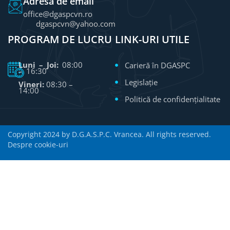
Adresă de email
office@dgaspcvn.ro
dgaspcvn@yahoo.com
PROGRAM DE LUCRU
LINK-URI UTILE
Luni – Joi:
08:00
Carieră în DGASPC
– 16:30
Legislație
Vineri:
08:30 –
14:00
Politică de confidențialitate
Copyright 2024 by D.G.A.S.P.C. Vrancea. All rights reserved.
Despre cookie-uri