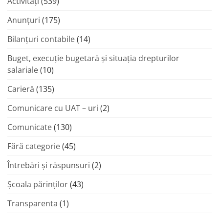
Activități
(539)
Anunțuri
(175)
Bilanțuri contabile
(14)
Buget, execuție bugetară și situația drepturilor
salariale
(10)
Carieră
(135)
Comunicare cu UAT – uri
(2)
Comunicate
(130)
Fără categorie
(45)
Întrebări și răspunsuri
(2)
Şcoala părinţilor
(43)
Transparenta
(1)