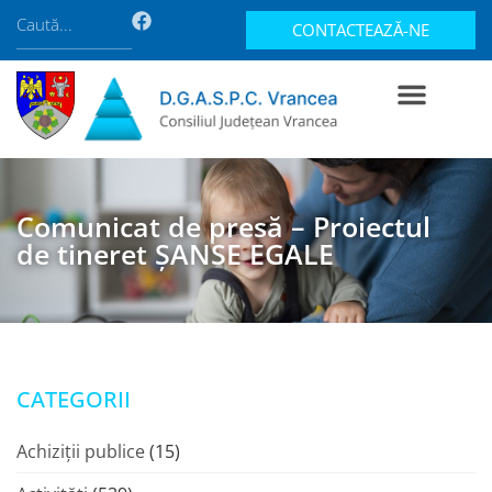
CONTACTEAZĂ-NE
Comunicat de presă – Proiectul
de tineret ȘANSE EGALE
CATEGORII
Achiziții publice
(15)