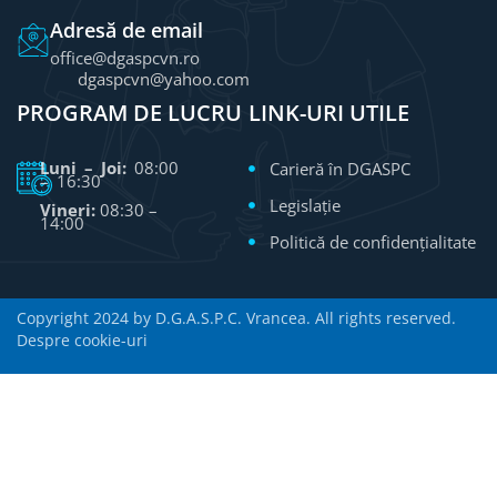
Adresă de email
office@dgaspcvn.ro
dgaspcvn@yahoo.com
PROGRAM DE LUCRU
LINK-URI UTILE
Luni – Joi:
08:00
Carieră în DGASPC
– 16:30
Legislație
Vineri:
08:30 –
14:00
Politică de confidențialitate
Copyright 2024 by D.G.A.S.P.C. Vrancea. All rights reserved.
Despre cookie-uri