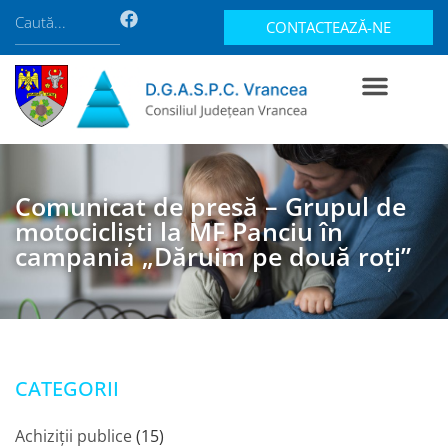
CONTACTEAZĂ-NE
Comunicat de presă – Grupul de
motocicliști la MF Panciu în
campania „Dăruim pe două roți”
CATEGORII
Achiziții publice
(15)