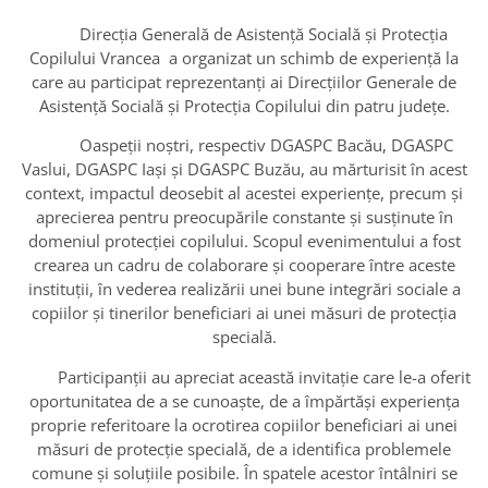
Direcția Generală de Asistență Socială și Protecția
Copilului Vrancea a organizat un schimb de experiență la
care au participat reprezentanţi ai Direcțiilor Generale de
Asistență Socială și Protecția Copilului din patru judeţe.
Oaspeții noștri, respectiv DGASPC Bacău, DGASPC
Vaslui, DGASPC Iași și DGASPC Buzău, au mărturisit în acest
context, impactul deosebit al acestei experiențe, precum și
aprecierea pentru preocupările constante și susținute în
domeniul protecției copilului. Scopul evenimentului a fost
crearea un cadru de colaborare şi cooperare între aceste
instituţii, în vederea realizării unei bune integrări sociale a
copiilor şi tinerilor beneficiari ai unei măsuri de protecția
specială.
Participanţii au apreciat această invitație care le-a oferit
oportunitatea de a se cunoaşte, de a împărtăşi experienţa
proprie referitoare la ocrotirea copiilor beneficiari ai unei
măsuri de protecție specială, de a identifica problemele
comune şi soluţiile posibile. În spatele acestor întâlniri se