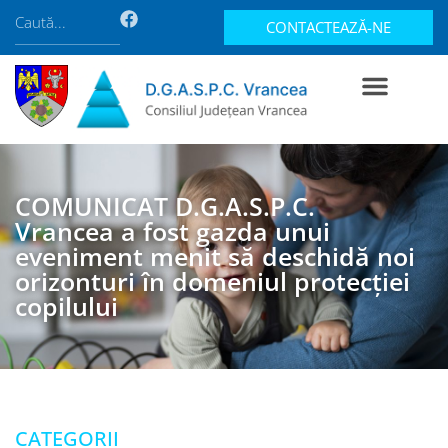
CONTACTEAZĂ-NE
COMUNICAT D.G.A.S.P.C.
Vrancea a fost gazda unui
eveniment menit să deschidă noi
orizonturi în domeniul protecției
copilului
CATEGORII