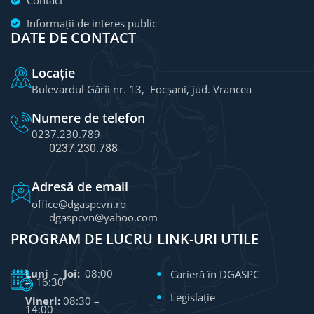
Informații de interes public
DATE DE CONTACT
Locație
Bulevardul Gării nr. 13, Focșani, jud. Vrancea
Numere de telefon
0237.230.789
0237.230.788
Adresă de email
office@dgaspcvn.ro
dgaspcvn@yahoo.com
PROGRAM DE LUCRU
LINK-URI UTILE
Luni – Joi:
08:00
Carieră în DGASPC
– 16:30
Legislație
Vineri:
08:30 –
14:00