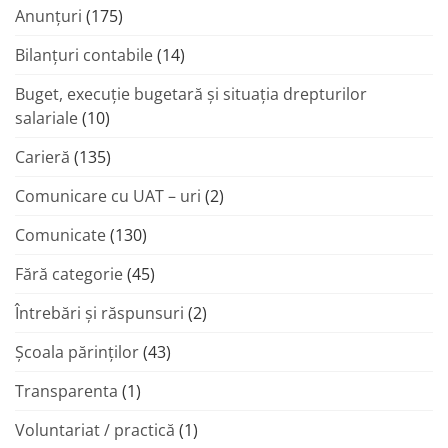
Anunțuri
(175)
Bilanțuri contabile
(14)
Buget, execuție bugetară și situația drepturilor
salariale
(10)
Carieră
(135)
Comunicare cu UAT – uri
(2)
Comunicate
(130)
Fără categorie
(45)
Întrebări și răspunsuri
(2)
Şcoala părinţilor
(43)
Transparenta
(1)
Voluntariat / practică
(1)