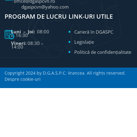
office@dgaspcvn.ro
dgaspcvn@yahoo.com
PROGRAM DE LUCRU
LINK-URI UTILE
Luni – Joi:
08:00
Carieră în DGASPC
– 16:30
Legislație
Vineri:
08:30 –
14:00
Politică de confidențialitate
Copyright 2024 by D.G.A.S.P.C. Vrancea. All rights reserved.
Despre cookie-uri