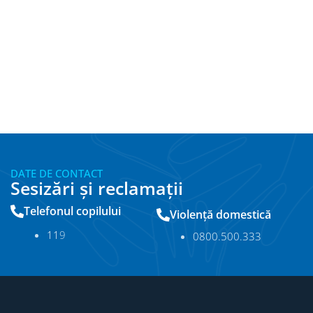
DATE DE CONTACT
Sesizări și reclamații
Telefonul copilului
Violență domestică
11
9
0800.500.333