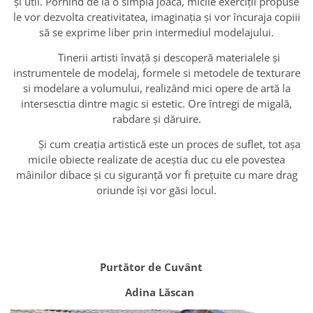
şi util. Pornind de la o simplă joacă, micile exerciții propuse
le vor dezvolta creativitatea, imaginația și vor încuraja copiii
să se exprime liber prin intermediul modelajului.
Tinerii artisti învaţă şi descoperă materialele şi
instrumentele de modelaj, formele si metodele de texturare
si modelare a volumului, realizând mici opere de artă la
intersesctia dintre magic si estetic. Ore întregi de migală,
rabdare şi dăruire.
Şi cum creația artistică este un proces de suflet, tot aşa
micile obiecte realizate de aceştia duc cu ele povestea
mâinilor dibace şi cu siguranță vor fi prețuite cu mare drag
oriunde îşi vor găsi locul.
Purtător de Cuvânt
Adina Lăscan