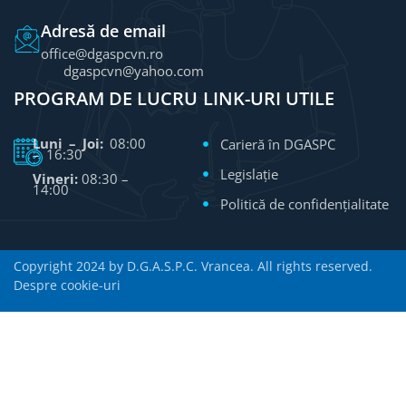
Adresă de email
office@dgaspcvn.ro
dgaspcvn@yahoo.com
PROGRAM DE LUCRU
LINK-URI UTILE
Luni – Joi:
08:00
Carieră în DGASPC
– 16:30
Legislație
Vineri:
08:30 –
14:00
Politică de confidențialitate
Copyright 2024 by D.G.A.S.P.C. Vrancea. All rights reserved.
Despre cookie-uri