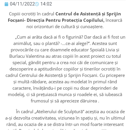
04/11/2022
14:02
Copiii ocrotiți în cadrul
Centrul de Asistenţă şi Sprijin
Focşani- Direcția Pentru Protecția Copilului,
încearcă
noi orizonturi de cultură şi cunoaștere.
„Cum ai arăta dacă ai fi o figurină? Dar dacă ai fi fost un
animăluţ, sau o plantă? -…ce-ai alege?”. Acestea sunt
provocările cu care doamnele educator Spoială Livia şi
Burlacu Valentina au atras copiii în acest proiect cu totul
special, gândit pentru a crea noi căi de comunicare şi
descoperire a aptitudinilor copiilor și tinerilor ocrotiți în
cadrul Centrului de Asistență și Sprijin Focşani. Cu pricepere
şi multă răbdare, acestea au modelat în primul rând
caractere, învăţându-i pe copii nu doar deprinderi de
modelaj, ci să prețuiască munca și roadele ei, să iubească
frumosul și să aprecieze dăruirea .
În cadrul „Atelierului de Sculptură” aceștia au ocazia de
a-şi dezvolta creativitatea, viziunea în spațiu şi, nu în ultimul
rând, au ocazia de a se distra într-un mod foarte interesant