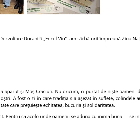
 Dezvoltare Durabilă „Focul Viu”, am sărbătorit împreună Ziua Na
cit, a apărut și Moș Crăciun. Nu oricum, ci purtat de niște oameni 
ri. A fost o zi în care tradiția s-a așezat în suflete, colindele au
tate care prețuiește echitatea, bucuria și solidaritatea.
nt. Pentru că acolo unde oamenii se adună cu inimă bună — se î