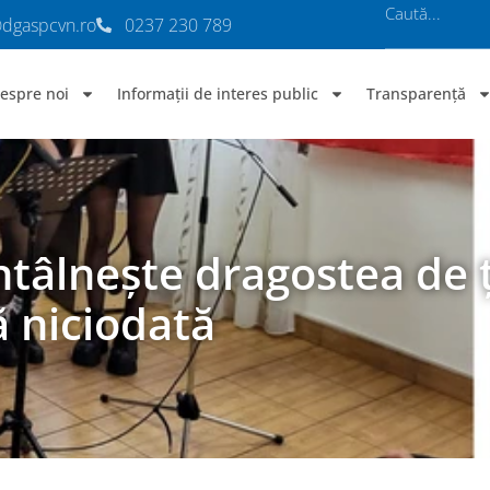
@dgaspcvn.ro
0237 230 789
espre noi
Informații de interes public
Transparență
ntâlnește dragostea de ț
ă niciodată