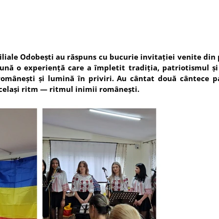
iale Odobești au răspuns cu bucurie invitației venite din 
nă o experiență care a împletit tradiția, patriotismul și 
românești și lumină în priviri. Au cântat două cântece pa
același ritm — ritmul inimii românești.