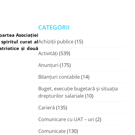
CATEGORII
partea Asociației
Achiziții publice
(15)
spiritul curat al
triotice și două
Activități
(539)
Anunțuri
(175)
Bilanțuri contabile
(14)
Buget, execuție bugetară și situația
drepturilor salariale
(10)
Carieră
(135)
Comunicare cu UAT – uri
(2)
Comunicate
(130)