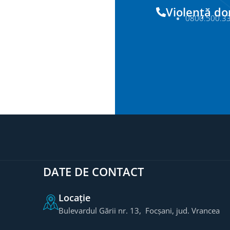
Violență d
0800.500.3
DATE DE CONTACT
Locație
Bulevardul Gării nr. 13, Focșani, jud. Vrancea