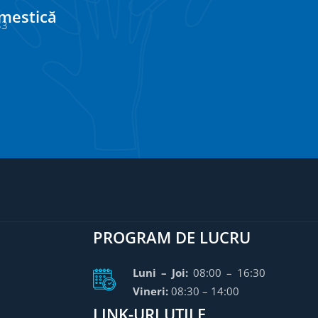
omestică
33
PROGRAM DE LUCRU
Luni – Joi:
08:00 – 16:30
Vineri:
08:30 – 14:00
LINK-URI UTILE