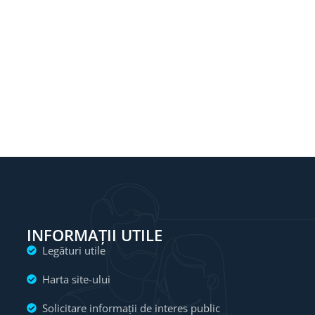
INFORMAȚII UTILE
Legături utile
Harta site-ului
Solicitare informații de interes public