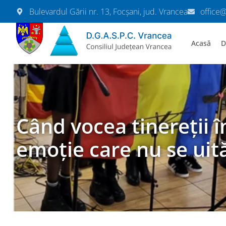
Bulevardul Gării nr. 13, Focșani, jud. Vrancea
office
Acasă
D
Când vocea tinereții î
emoție care nu se uit