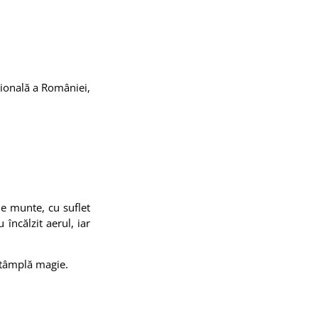
țională a României,
de munte, cu suflet
 încălzit aerul, iar
ntâmplă magie.