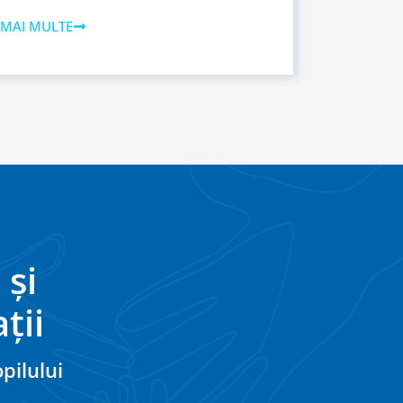
 MAI MULTE
 și
ții
pilului