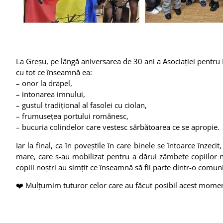
La Greșu, pe lângă aniversarea de 30 ani a Asociației pentru
cu tot ce înseamnă ea:
– onor la drapel,
– intonarea imnului,
– gustul tradițional al fasolei cu ciolan,
– frumusețea portului românesc,
– bucuria colindelor care vestesc sărbătoarea ce se apropie.
Iar la final, ca în poveștile în care binele se întoarce înze
mare, care s-au mobilizat pentru a dărui zâmbete copiilor noșt
copiii noștri au simțit ce înseamnă să fii parte dintr-o comuni
❤️ Mulțumim tuturor celor care au făcut posibil acest mome