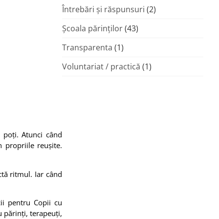
Întrebări și răspunsuri
(2)
Şcoala părinţilor
(43)
Transparenta
(1)
Voluntariat / practică
(1)
 poți. Atunci când
 propriile reușite.
tă ritmul. Iar când
ii pentru Copii cu
 părinți, terapeuți,