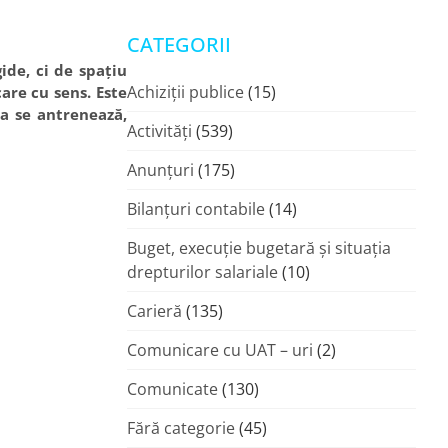
CATEGORII
ide, ci de spațiu
Achiziții publice
(15)
care cu sens. Este
na se antrenează,
Activități
(539)
Anunțuri
(175)
Bilanțuri contabile
(14)
Buget, execuție bugetară și situația
drepturilor salariale
(10)
Carieră
(135)
Comunicare cu UAT – uri
(2)
Comunicate
(130)
Fără categorie
(45)