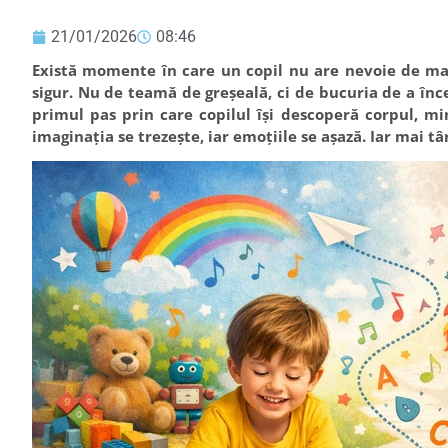
21/01/2026
08:46
Există momente în care un copil nu are nevoie de mai
sigur. Nu de teamă de greșeală, ci de bucuria de a înce
primul pas prin care copilul își descoperă corpul, mi
imaginația se trezește, iar emoțiile se așază. Iar mai târ