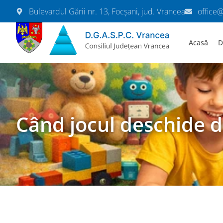
Bulevardul Gării nr. 13, Focșani, jud. Vrancea
office
Acasă
D
Când jocul deschide 