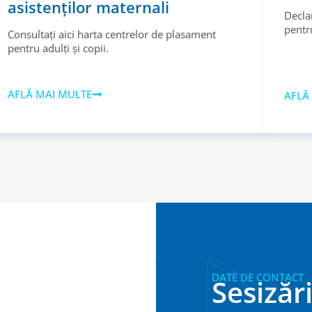
asistenților maternali
Decla
pentru
Consultați aici harta centrelor de plasament
pentru adulți și copii.
AFLĂ MAI MULTE
AFLĂ
DATE DE CONTACT
Sesizări