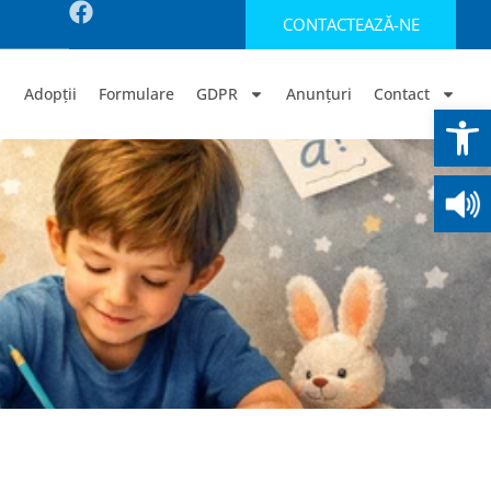
CONTACTEAZĂ-NE
Adopții
Formulare
GDPR
Anunțuri
Contact
Deschide b