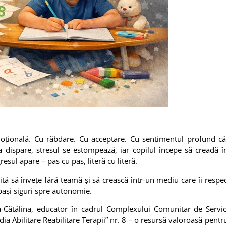
emoțională. Cu răbdare. Cu acceptare. Cu sentimentul profund că
ca dispare, stresul se estompează, iar copilul începe să creadă în
esul apare – pas cu pas, literă cu literă.
ă să învețe fără teamă și să crească într-un mediu care îi respec
 pași siguri spre autonomie.
na-Cătălina, educator în cadrul Complexului Comunitar de Servic
Media Abilitare Reabilitare Terapii” nr. 8 – o resursă valoroasă pentru