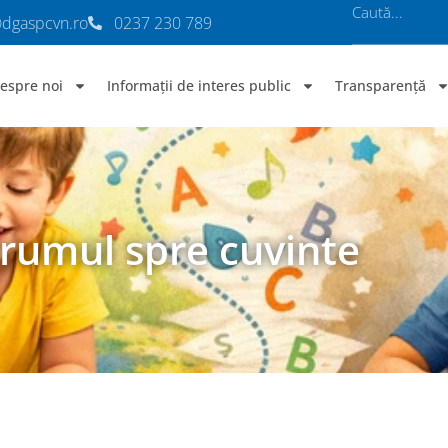
@dgaspcvn.ro
0237 230 789
espre noi
Informații de interes public
Transparență
drumul spre cuvinte