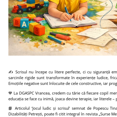
✍️ Scrisul nu începe cu litere perfecte, ci cu siguranță 
sarcinile rigide sunt transformate în experiențe ludice, fri
Emoțiile negative sunt înlocuite de cele constructive, iar progr
💙 La DGASPC Vrancea, credem cu tărie că fiecare copil merit
educația se face cu inimă, joaca devine terapie, iar literele –
📘 Articolul ‘Jocul ludic și scrisul’ semnat de Popescu Ti
Dizabilități Petrești, poate fi citit integral în revista „Surse 