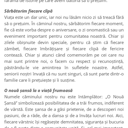
fărâmă de istorie pe care avem datoria să o prețuim.
Sărbătorim fiecare clipă
Viața este un dar unic, iar noi nu lăsăm nicio zi să treacă fără
să o prețuim. În căminul nostru, sărbătorim fiecare moment,
fie că este vorba despre o aniversare, o zi onomastică sau un
eveniment important pentru comunitatea noastră. Chiar și
zilele obișnuite devin speciale, pentru că știm că fiecare
zâmbet, fiecare îmbrățișare și fiecare clipă de fericire
contează. Chiar și atunci când comemorăm pe cei care nu
mai sunt printre noi, o facem cu respect și recunoștință,
păstrându-le vie amintirea în sufletele noastre. Astfel,
seniorii noștri învață că nu sunt singuri, că sunt parte dintr-o
familie care îi prețuiește și îi susține.
O nouă șansă la o viață frumoasă
Numele căminului nostru nu este întâmplător: „O Nouă
Șansă” simbolizează posibilitatea de a trăi frumos, indiferent
de vârstă. Este șansa de a găsi prietenie, de a descoperi noi
pasiuni, de a râde, de a dansa și de a învăța lucruri noi. Aici,
fiecare vârstnic își regăsește demnitatea, siguranța și bucuria