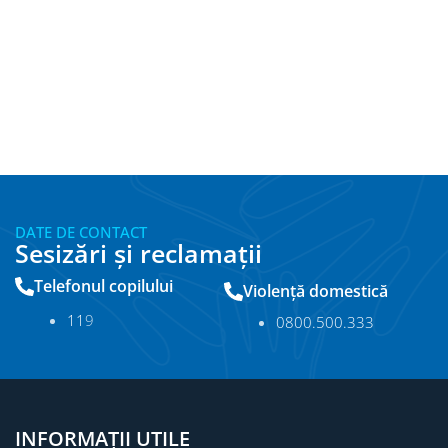
DATE DE CONTACT
Sesizări și reclamații
Telefonul copilului
Violență domestică
11
9
0800.500.333
INFORMAȚII UTILE