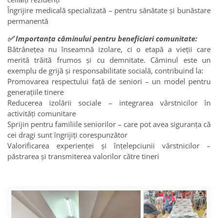
Îngrijire medicală specializată – pentru sănătate și bunăstare
permanentă
✅ Importanța căminului pentru beneficiari comunitate:
Bătrânețea nu înseamnă izolare, ci o etapă a vieții care
merită trăită frumos și cu demnitate. Căminul este un
exemplu de grijă și responsabilitate socială, contribuind la:
Promovarea respectului față de seniori – un model pentru
generațiile tinere
Reducerea izolării sociale – integrarea vârstnicilor în
activități comunitare
Sprijin pentru familiile seniorilor – care pot avea siguranța că
cei dragi sunt îngrijiți corespunzător
Valorificarea experienței și înțelepciunii vârstnicilor –
păstrarea și transmiterea valorilor către tineri