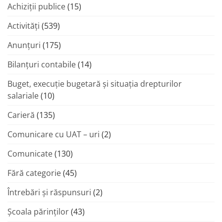
Achiziții publice
(15)
Activități
(539)
Anunțuri
(175)
Bilanțuri contabile
(14)
Buget, execuție bugetară și situația drepturilor
salariale
(10)
Carieră
(135)
Comunicare cu UAT – uri
(2)
Comunicate
(130)
Fără categorie
(45)
Întrebări și răspunsuri
(2)
Şcoala părinţilor
(43)