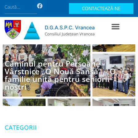
CONTACTEAZĂ-NE
Căminul pentru Persoane
Vârstnice „O Nouă Șansă” – O
familie unită pentru seniorii
noștri
CATEGORII