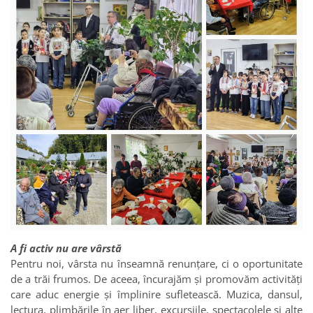
A fi activ nu are vârstă
Pentru noi, vârsta nu înseamnă renunțare, ci o oportunitate
de a trăi frumos. De aceea, încurajăm și promovăm activități
care aduc energie și împlinire sufletească. Muzica, dansul,
lectura, plimbările în aer liber, excursiile, spectacolele și alte