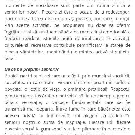
momente de socializare sunt parte din rutina zilnică a
seniorilor noștri. Fiecare zi este o ocazie de a redescoperi
bucuria de a trăi și de a împărtăși povești, amintiri și emoții.
Prin aceste activități, ne propunem nu doar să oferim
îngrijire, ci și să susținem sănătatea mentală și emoțională a
fiecărui rezident. Studiile arată că implicarea în activități
culturale și recreative contribuie semnificativ la starea de
bine a vârstnicilor, menținându-le mintea activă și sufletul
tânăr.
De ce ne prețuim seniorii?
Bunicii noștri sunt cei care au clădit, prin muncă și sacrificii,
societatea în care trăim. Fiecare dintre ei poartă în suflet o
poveste, o lecție de viață, o amintire prețioasă. Respectul
pentru munca fiecărui om ar trebui să fie un exemplu pentru
tânăra generație, o valoare fundamentală care să fie
transmisă mai departe. Într-o lume în care bătrânețea este
adesea privită cu indiferență, noi alegem să vedem în
seniorii noștri o sursă de inspirație. Fiecare rid, fiecare
poveste spusă la gura sobei sau la o plimbare în parc este o