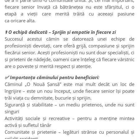
de a fi parte dintr-o comunitate unită. Și, cel mai important,
fiecare senior învață că bătrânețea nu este sfârșitul, ci o
etapă a vieții care merită trăită cu aceeași pasiune
ca oricare alta.
‍⚕️ O echipă dedicată – Sprijin și empatie în fiecare zi
Succesul acestui cămin se datorează unei echipe de
profesioniști devotați, care oferă grijă, compasiune și sprijin
fiecărui senior. Acești profesioniști nu sunt doar specialiști, ci
și prieteni de nădejde, oameni care înțeleg că fiecare vârstnic
are o poveste și merită respect și atenție.
✅ Importanța căminului pentru beneficiari:
Căminul „O Nouă Șansă” este mai mult decât un loc de
îngrijire – este un nou început, unde fiecare senior își poate
trăi viața cu demnitate, bucurie și sprijin.
Siguranță și stabilitate – un mediu prietenos, unde nu sunt
singuri
Activități sociale și recreative – pentru a menține mintea
activă și sufletul tânăr
Comunitate și prietenie – legături strânse cu personalul și
ceilalți rezidenți