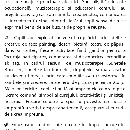
fost personajele principale ale zilei. Specialiștii în terapie
ocupațională, muzicoterapie și educatorii centrului au
pregătit activități care au stimulat creativitatea, comunicarea
și încrederea în sine, oferind fiecărui copil șansa de a se
exprima liber și de a se bucura de propriile reușite.
🎨 Copiii au explorat universul copilăriei prin ateliere
creative de face painting, desen, pictură, teatru de păpuși,
dans și cântec, fiecare activitate fiind gândită pentru a
încuraja participarea, cooperarea și descoperirea propriilor
abilități. În cadrul sesiunii de muzicoterapie „Sunetele
Bucuriei”, sunetele tamburinelor, clopoțeilor și maracaselor
au devenit limbajul prin care emoțiile s-au transformat în
zâmbete și încredere. La atelierul de pictură pe pânză „Colțul
Mâinilor Fericite”, copiii și-au lăsat amprentele colorate pe o
lucrare comună, simbol al curajului, creativității și unicității
fiecăruia. Fiecare culoare a spus o poveste, iar fiecare
amprentă a vorbit despre apartenență, acceptare și bucuria
de a crea împreună.
🦖 Entuziasmul a atins cote maxime în timpul concursului