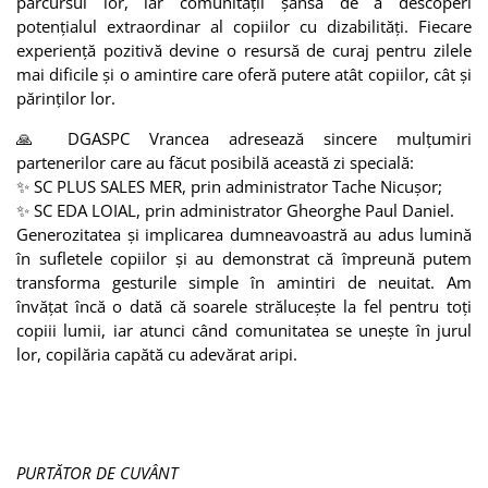
parcursul lor, iar comunității șansa de a descoperi
potențialul extraordinar al copiilor cu dizabilități. Fiecare
experiență pozitivă devine o resursă de curaj pentru zilele
mai dificile și o amintire care oferă putere atât copiilor, cât și
părinților lor.
🙏 DGASPC Vrancea adresează sincere mulțumiri
partenerilor care au făcut posibilă această zi specială:
✨ SC PLUS SALES MER, prin administrator Tache Nicușor;
✨ SC EDA LOIAL, prin administrator Gheorghe Paul Daniel.
Generozitatea și implicarea dumneavoastră au adus lumină
în sufletele copiilor și au demonstrat că împreună putem
transforma gesturile simple în amintiri de neuitat. Am
învățat încă o dată că soarele strălucește la fel pentru toți
copiii lumii, iar atunci când comunitatea se unește în jurul
lor, copilăria capătă cu adevărat aripi.
PURTĂTOR DE CUVÂNT