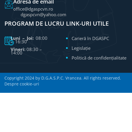
Adresă de email
office@dgaspcvn.ro
dgaspcvn@yahoo.com
PROGRAM DE LUCRU
LINK-URI UTILE
Luni – Joi:
08:00
Carieră în DGASPC
– 16:30
Legislație
Vineri:
08:30 –
14:00
Politică de confidențialitate
Copyright 2024 by D.G.A.S.P.C. Vrancea. All rights reserved.
Despre cookie-uri