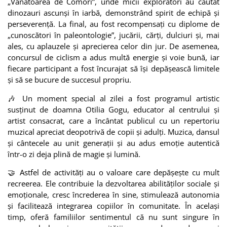
„Vânătoarea de Comori”, unde micii exploratori au căutat
dinozauri ascunși în iarbă, demonstrând spirit de echipă și
perseverență. La final, au fost recompensați cu diplome de
„cunoscători în paleontologie”, jucării, cărți, dulciuri și, mai
ales, cu aplauzele și aprecierea celor din jur. De asemenea,
concursul de ciclism a adus multă energie și voie bună, iar
fiecare participant a fost încurajat să își depășească limitele
și să se bucure de succesul propriu.
🎶 Un moment special al zilei a fost programul artistic
susținut de doamna Otilia Gogu, educator al centrului și
artist consacrat, care a încântat publicul cu un repertoriu
muzical apreciat deopotrivă de copii și adulți. Muzica, dansul
și cântecele au unit generații și au adus emoție autentică
într-o zi deja plină de magie și lumină.
🤝 Astfel de activități au o valoare care depășește cu mult
recreerea. Ele contribuie la dezvoltarea abilităților sociale și
emoționale, cresc încrederea în sine, stimulează autonomia
și facilitează integrarea copiilor în comunitate. În același
timp, oferă familiilor sentimentul că nu sunt singure în