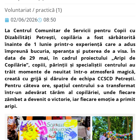
Voluntariat / practică
(1)
02/06/2026
08:50
La Centrul Comunitar de Servicii pentru Copii cu
Dizabilități Petrești, copilăria a fost sărbătorită
înainte de 1 Iunie printr-o experiență care a adus
împreună bucuria, speranța și puterea de a visa. În
data de 29 mai, în cadrul proiectului „Aripi de
Copilărie”, copiii, părinții și specialiștii centrului au
trăit momente de neuitat într-o atmosferă magică,
creată cu grijă și dăruire de echipa CCSCD Petrești.
Pentru câteva ore, spațiul centrului s-a transformat
într-un adevărat tărâm al copilăriei, unde fiecare
zâmbet a devenit o victorie, iar fiecare emoție a primit
aripi.