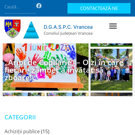
CONTACTEAZĂ-NE
„Aripi de Copilărie” – O zi în care
fiecare zâmbet a învățat să
zboare!
CATEGORII
Achiziții publice
(15)