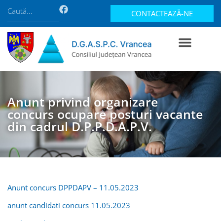
CONTACTEAZĂ-NE
Anunt privind organizare
concurs ocupare posturi vacante
din cadrul D.P.P.D.A.P.V.
Anunt concurs DPPDAPV – 11.05.2023
anunt candidati concurs 11.05.2023