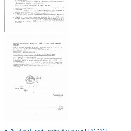
■ Rezultate la proba scrisa din data de 11.02.2021