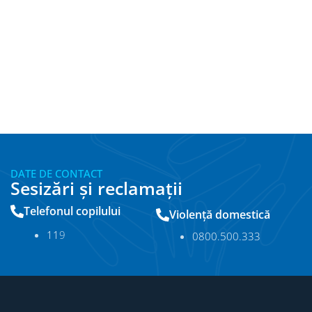
DATE DE CONTACT
Sesizări și reclamații
Telefonul copilului
Violență domestică
11
9
0800.500.333