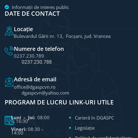
Informații de interes public
DATE DE CONTACT
Locație
Bulevardul Gării nr. 13, Focșani, jud. Vrancea
Numere de telefon
0237.230.789
0237.230.788
Adresă de email
office@dgaspcvn.ro
dgaspcvn@yahoo.com
PROGRAM DE LUCRU
LINK-URI UTILE
Luni – Joi:
08:00
Carieră în DGASPC
– 16:30
Legislație
Vineri:
08:30 –
14:00
Politică de confidențialitate