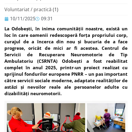
Voluntariat / practică
(1)
10/11/2025
09:31
La Odobești, în inima comunității noastre, există un
loc în care oamenii redescoperă forța propriului corp,
curajul de a încerca din nou și bucuria de a face
progrese, oricât de mici ar fi acestea. Centrul de
Servicii de Recuperare Neuromotorie de Tip
Ambulatoriu (CSRNTA) Odobești a fost reabilitat
complet în anul 2025, printr-un proiect realizat cu
sprijinul fondurilor europene PNRR – un pas important
către servicii sociale moderne, adaptate realităților de
astăzi și nevoilor reale ale persoanelor adulte cu
dizabilități neuromotorii.