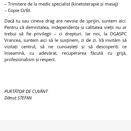
– Trimitere de la medic specialist (kinetoterapie și masaj)
– Copie CI/BI.
Dacă tu sau cineva drag are nevoie de sprijin, suntem aici.
Pentru că demnitatea, independența și calitatea vieții nu ar
trebui să fie privilegii – ci drepturi. Iar noi, la DGASPC
Vrancea, suntem aici să le susținem, zi de zi. Vă invităm să
vizitați centrul, să ne cunoașteți și să descoperiți ce
înseamnă, cu adevărat, recuperarea făcută cu grijă,
profesionalism și respect.
PURTĂTOR DE CUVÂNT
Dănuț ȘTEFAN