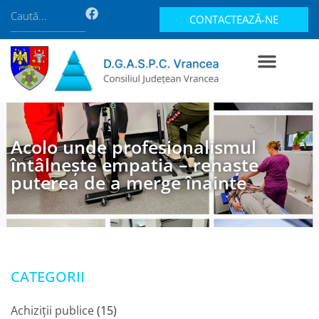
CONTACTEAZĂ-NE
Acolo unde profesionalismul
întâlnește empatia – renaște
puterea de a merge înainte
CATEGORII
Achiziții publice
(15)