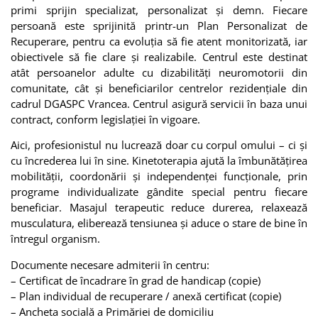
primi sprijin specializat, personalizat și demn. Fiecare
persoană este sprijinită printr-un Plan Personalizat de
Recuperare, pentru ca evoluția să fie atent monitorizată, iar
obiectivele să fie clare și realizabile. Centrul este destinat
atât persoanelor adulte cu dizabilități neuromotorii din
comunitate, cât și beneficiarilor centrelor rezidențiale din
cadrul DGASPC Vrancea. Centrul asigură servicii în baza unui
contract, conform legislației în vigoare.
Aici, profesionistul nu lucrează doar cu corpul omului – ci și
cu încrederea lui în sine.
Kinetoterapia ajută la îmbunătățirea
mobilității, coordonării și independenței funcționale, prin
programe individualizate gândite special pentru fiecare
beneficiar.
Masajul terapeutic reduce durerea, relaxează
musculatura, eliberează tensiunea și aduce o stare de bine în
întregul organism.
Documente necesare admiterii în centru:
– Certificat de încadrare în grad de handicap (copie)
– Plan individual de recuperare / anexă certificat (copie)
– Ancheta socială a Primăriei de domiciliu