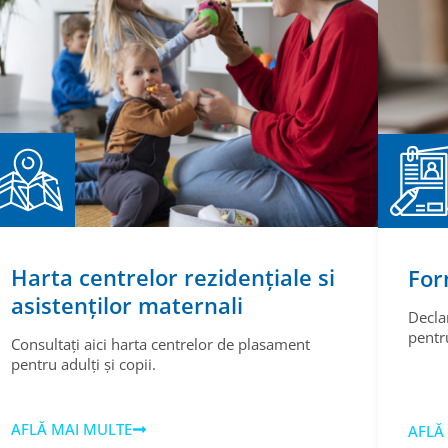
Harta centrelor rezidențiale si
For
asistenților maternali
Decla
pentru
Consultați aici harta centrelor de plasament
pentru adulți și copii.
AFLĂ MAI MULTE
AFLĂ