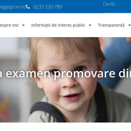
@dgaspcvn.ro
0237 230 789
espre noi
Informații de interes public
Transparență
sa examen promovare di