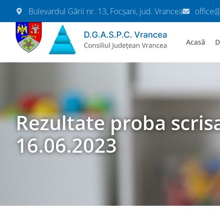
Bulevardul Gării nr. 13, Focșani, jud. Vrancea
office
Acasă
D
Rezultate proba scri
16.06.2023