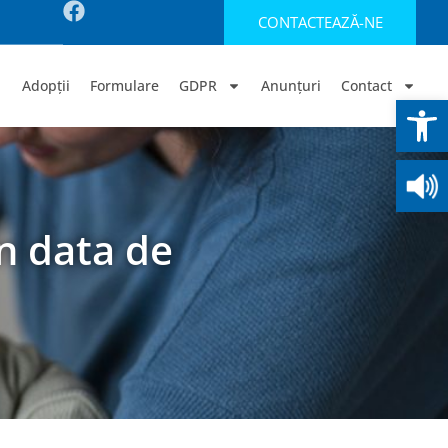
CONTACTEAZĂ-NE
Adopții
Formulare
GDPR
Anunțuri
Contact
Deschide b
n data de