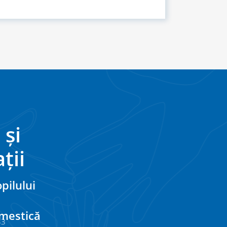
 și
ții
pilului
omestică
33