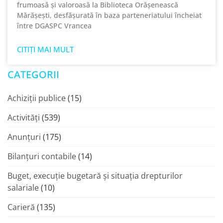
frumoasă și valoroasă la Biblioteca Orășenească
Mărășești, desfășurată în baza parteneriatului încheiat
între DGASPC Vrancea
CITIȚI MAI MULT
CATEGORII
Achiziții publice
(15)
Activități
(539)
Anunțuri
(175)
Bilanțuri contabile
(14)
Buget, execuție bugetară și situația drepturilor
salariale
(10)
Carieră
(135)