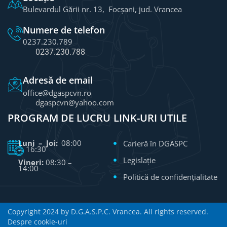
Bulevardul Gării nr. 13, Focșani, jud. Vrancea
Numere de telefon
0237.230.789
0237.230.788
Adresă de email
office@dgaspcvn.ro
dgaspcvn@yahoo.com
PROGRAM DE LUCRU
LINK-URI UTILE
Luni – Joi:
08:00
Carieră în DGASPC
– 16:30
Legislație
Vineri:
08:30 –
14:00
Politică de confidențialitate
Copyright 2024 by D.G.A.S.P.C. Vrancea. All rights reserved.
Despre cookie-uri