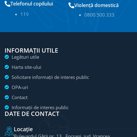
Telefonul copilului
Violență domestică
11
9
0800.500.333
INFORMAȚII UTILE
Legături utile
Harta site-ului
Solicitare informații de interes public
OPA-uri
Contact
Informații de interes public
DATE DE CONTACT
Locație
Bulevardul Gării nr. 13, Focșani, jud. Vrancea