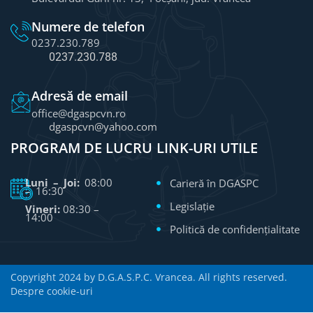
Numere de telefon
0237.230.789
0237.230.788
Adresă de email
office@dgaspcvn.ro
dgaspcvn@yahoo.com
PROGRAM DE LUCRU
LINK-URI UTILE
Luni – Joi:
08:00
Carieră în DGASPC
– 16:30
Legislație
Vineri:
08:30 –
14:00
Politică de confidențialitate
Copyright 2024 by D.G.A.S.P.C. Vrancea. All rights reserved.
Despre cookie-uri