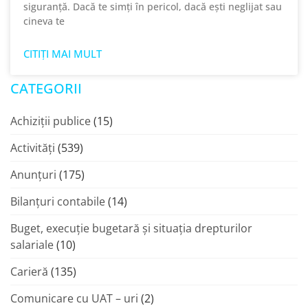
siguranță. Dacă te simți în pericol, dacă ești neglijat sau
cineva te
CITIȚI MAI MULT
CATEGORII
Achiziții publice
(15)
Activități
(539)
Anunțuri
(175)
Bilanțuri contabile
(14)
Buget, execuție bugetară și situația drepturilor
salariale
(10)
Carieră
(135)
Comunicare cu UAT – uri
(2)