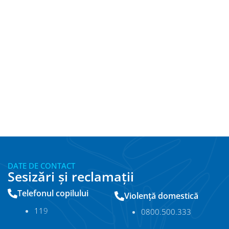
DATE DE CONTACT
Sesizări și reclamații
Telefonul copilului
Violență domestică
11
9
0800.500.333