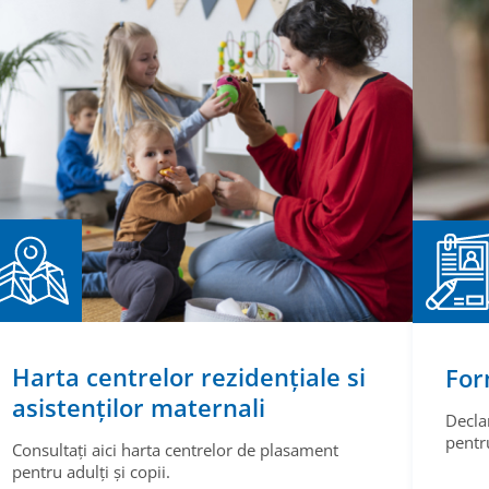
Harta centrelor rezidențiale si
For
asistenților maternali
Decla
pentru
Consultați aici harta centrelor de plasament
pentru adulți și copii.