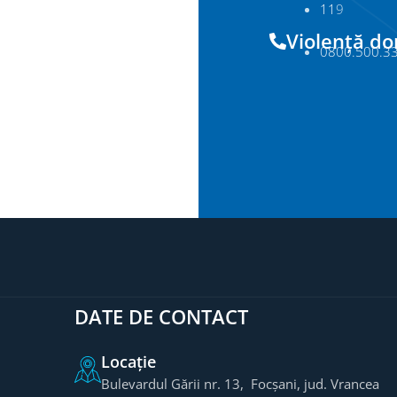
11
9
Violență d
0800.500.3
DATE DE CONTACT
Locație
Bulevardul Gării nr. 13, Focșani, jud. Vrancea