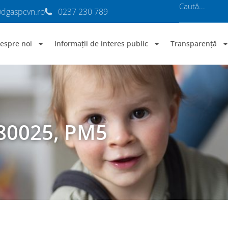
@dgaspcvn.ro
0237 230 789
espre noi
Informații de interes public
Transparență
80025, PM5