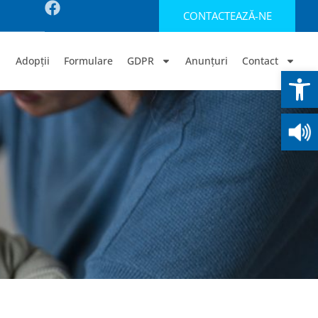
CONTACTEAZĂ-NE
Adopții
Formulare
GDPR
Anunțuri
Contact
Deschide b