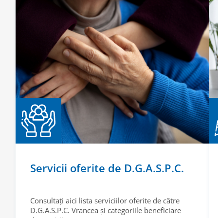
Servicii oferite de D.G.A.S.P.C.
Consultați aici lista serviciilor oferite de către
D.G.A.S.P.C. Vrancea și categoriile beneficiare