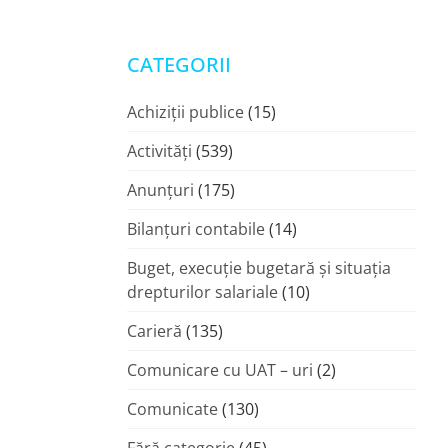
CATEGORII
Achiziții publice
(15)
Activități
(539)
Anunțuri
(175)
Bilanțuri contabile
(14)
Buget, execuție bugetară și situația
drepturilor salariale
(10)
Carieră
(135)
Comunicare cu UAT – uri
(2)
Comunicate
(130)