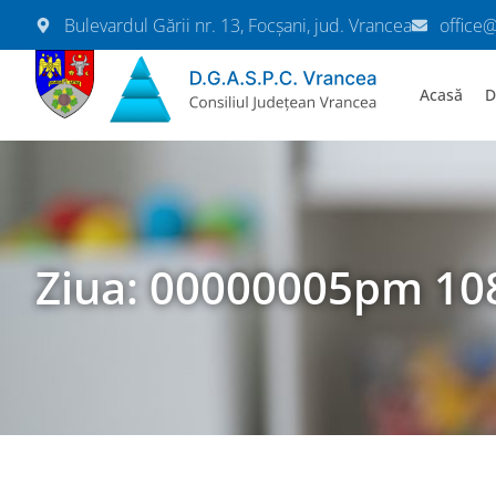
Bulevardul Gării nr. 13, Focșani, jud. Vrancea
office
Acasă
D
Ziua: 00000005pm 10