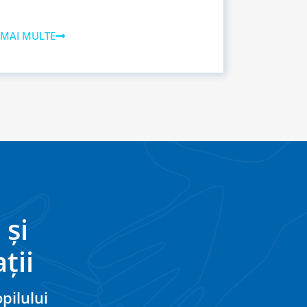
 MAI MULTE
 și
ții
pilului