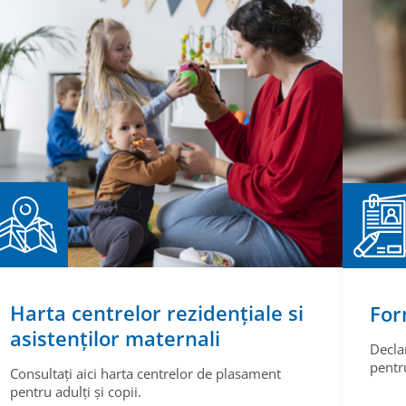
Harta centrelor rezidențiale si
For
asistenților maternali
Decla
pentru
Consultați aici harta centrelor de plasament
pentru adulți și copii.