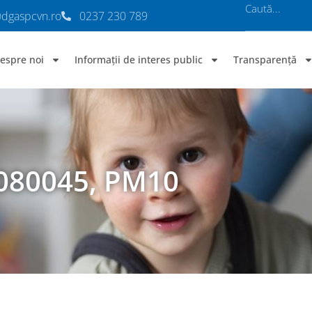
@dgaspcvn.ro
0237 230 789
espre noi
Informații de interes public
Transparență
080045, PM10