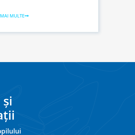
 MAI MULTE
 și
ții
pilului