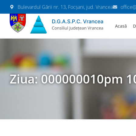
Bulevardul Gării nr. 13, Focșani, jud. Vrancea
office
Acasă
D
Ziua: 000000010pm 1