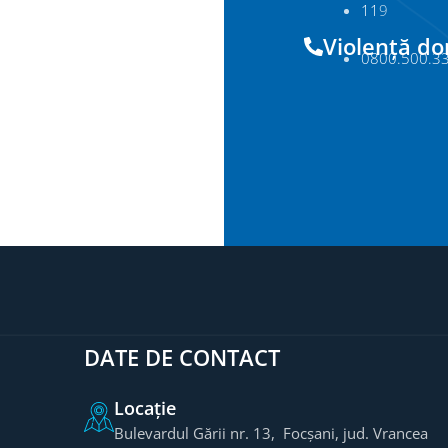
11
9
Violență d
0800.500.3
DATE DE CONTACT
Locație
Bulevardul Gării nr. 13, Focșani, jud. Vrancea