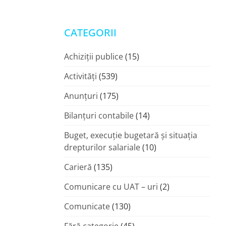
CATEGORII
Achiziții publice
(15)
Activități
(539)
Anunțuri
(175)
Bilanțuri contabile
(14)
Buget, execuție bugetară și situația
drepturilor salariale
(10)
Carieră
(135)
Comunicare cu UAT – uri
(2)
Comunicate
(130)