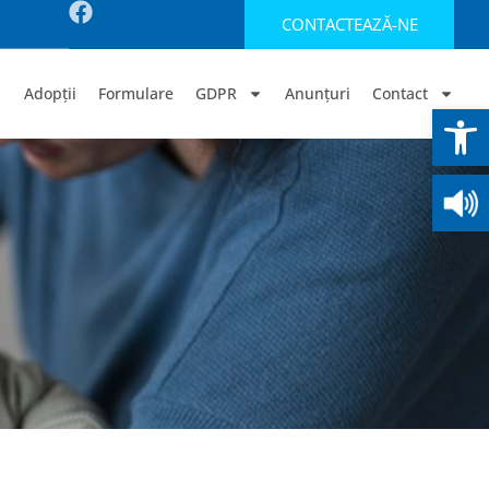
CONTACTEAZĂ-NE
Adopții
Formulare
GDPR
Anunțuri
Contact
Deschide b