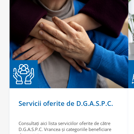
Servicii oferite de D.G.A.S.P.C.
Consultați aici lista serviciilor oferite de către
D.G.A.S.P.C. Vrancea și categoriile beneficiare