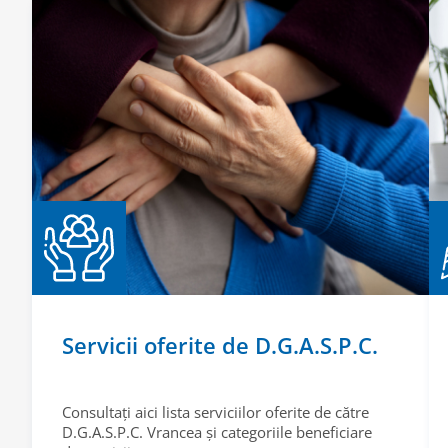
Servicii oferite de D.G.A.S.P.C.
Consultați aici lista serviciilor oferite de către
D.G.A.S.P.C. Vrancea și categoriile beneficiare