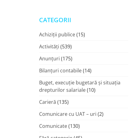
CATEGORII
Achiziții publice
(15)
Activități
(539)
Anunțuri
(175)
Bilanțuri contabile
(14)
Buget, execuție bugetară și situația
drepturilor salariale
(10)
Carieră
(135)
Comunicare cu UAT – uri
(2)
Comunicate
(130)