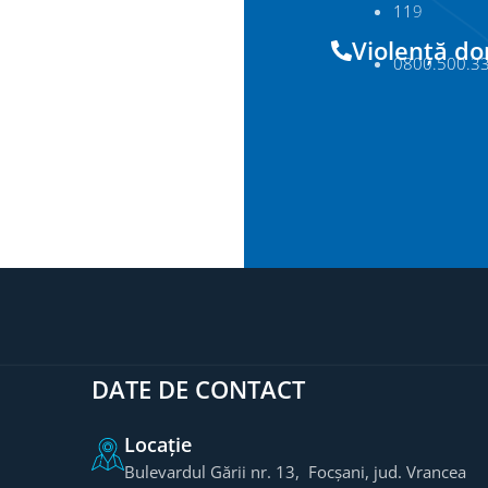
11
9
Violență d
0800.500.3
DATE DE CONTACT
Locație
Bulevardul Gării nr. 13, Focșani, jud. Vrancea