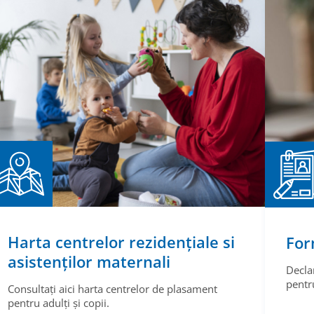
Harta centrelor rezidențiale si
For
asistenților maternali
Decla
pentru
Consultați aici harta centrelor de plasament
pentru adulți și copii.