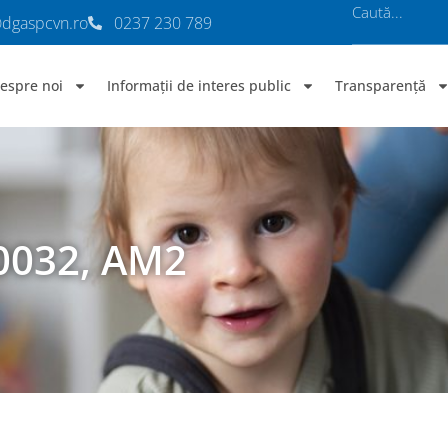
@dgaspcvn.ro
0237 230 789
espre noi
Informații de interes public
Transparență
0032, AM2