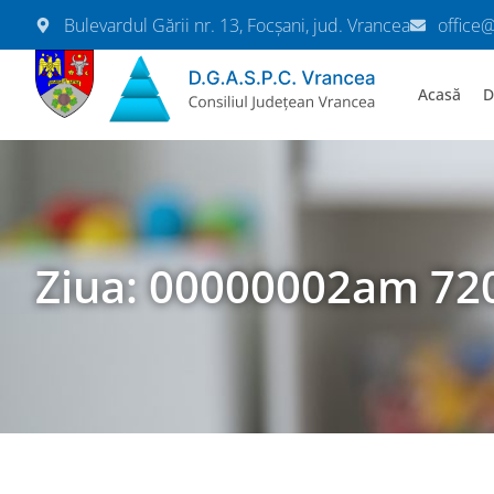
Bulevardul Gării nr. 13, Focșani, jud. Vrancea
office
Acasă
D
Ziua: 00000002am 72