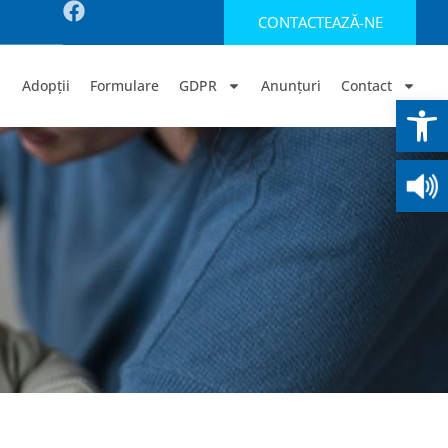
CONTACTEAZĂ-NE
Adopții
Formulare
GDPR
Anunțuri
Contact
Deschide b