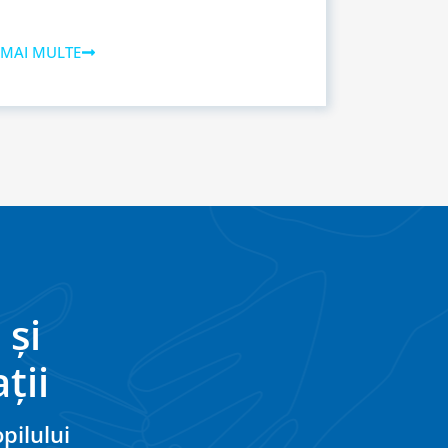
 MAI MULTE
 și
ții
pilului